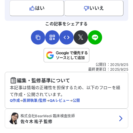
はい
いいえ
よろしければ、ご意見・ご感想をお寄せください。
この記事をシェアする
𝕏
こちらは送信専用のフォームです。氏名やご自身の病気の詳細な
公開日
：
2025/9/25
どの個人情報は入れないでください。
最終更新日
：
2025/9/25
編集・監修基準について
送信する
本記事は情報の正確性を担保するため、以下のフローを経
て作成・公開されています。
Q作成
➔
医師執筆/監修
➔
QAレビュー
➔
公開
株式会社BearMedi 臨床検査技師
佐々木 祐子 監修