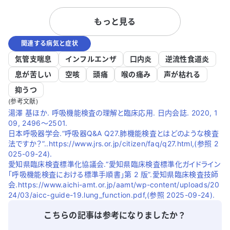
はなく、咽頭痛と倦怠感が主な症状でし
た、精神科
もっと見る
た。病院で抗原検査と溶連菌の検査を受け
す。 吸入薬を使用していますが、効果が感
ましたが、どちらも陰性で、扁桃炎と診断
じられず、
関連する病気と症状
され、5日分の薬を処方されました。薬を
化している
飲み始めてからは熱が下がり、咽頭痛も改
あるため、
気管支喘息
インフルエンザ
口内炎
逆流性食道炎
善しましたが、咳が出始めました。 その
ませんが、
息が苦しい
空咳
頭痛
喉の痛み
声が枯れる
後、咳の頻度は一時的に落ち着いたもの
か、アドバ
抑うつ
の、再び酷くなり、乾いた咳が続いていま
す。症状の
(参考文献)
す。特にひどい時はえずくほどの咳が出ま
法があれば
湯澤 基ほか. 呼吸機能検査の理解と臨床応用. 日内会誌. 2020, 1
す。再度病院を受診したところ、肺の音は
09, 2496～2501.
綺麗とのことですが咳喘息の可能性がある
日本呼吸器学会.“呼吸器Q&A Q27.肺機能検査とはどのような検査
とも言われました。アレルギーとしては花
法ですか？”..https://www.jrs.or.jp/citizen/faq/q27.html,(参照 2
粉症があります。 現在、咳止めやアレルギ
025-09-24).
ーのお薬をいくつか処方され、服用を始め
愛知県臨床検査標準化協議会.“愛知県臨床検査標準化ガイドライン
「呼吸機能検査における標準手順書」第 2 版”.愛知県臨床検査技師
て2日目ですが、咳が治る気配はありませ
会.https://www.aichi-amt.or.jp/aamt/wp-content/uploads/20
ん。どのように対処すれば良いか、アドバ
24/03/aicc-guide-19.lung_function.pdf,(参照 2025-09-24).
イスをいただけると助かります。
こちらの記事は参考になりましたか？