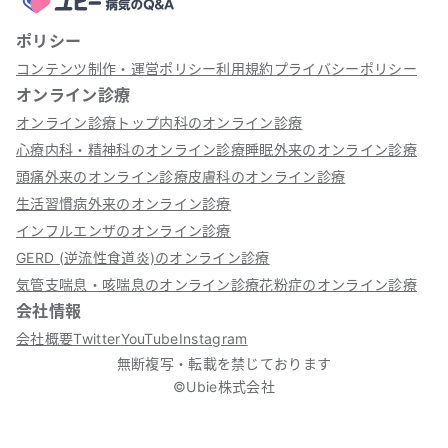
ポリシー
コンテンツ制作・運営ポリシー
利用規約
プライバシーポリシー
オンライン診療
オンライン診療トップ
内科のオンライン診療
心療内科・精神科のオンライン診療
睡眠外来のオンライン診療
頭痛外来のオンライン診療
皮膚科のオンライン診療
生活習慣病外来のオンライン診療
インフルエンザのオンライン診療
GERD (逆流性食道炎)のオンライン診療
気管支喘息・咳喘息のオンライン診療
花粉症のオンライン診療
会社情報
会社概要
Twitter
YouTube
Instagram
無断複写・転載を禁じております
©Ubie株式会社