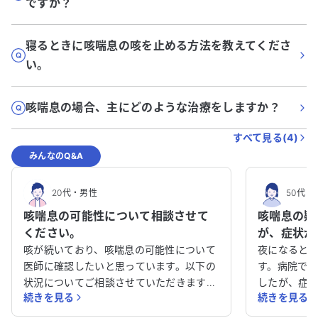
ですか？
寝るときに咳喘息の咳を止める方法を教えてくださ
い。
咳喘息の場合、主にどのような治療をしますか？
すべて見る(
4
)
みんなのQ&A
20代
・
男性
50代
・
咳喘息の可能性について相談させて
咳喘息の疑
ください。
が、症状が
について相
咳が続いており、咳喘息の可能性について
夜になると
医師に確認したいと思っています。以下の
す。病院で
状況についてご相談させていただきます。
したが、症
続きを見る
続きを見る
朝起きた際に咽頭痛と発熱があり、その後
の病気で治
40℃まで上がりました。この時点では咳
圧症、脂肪