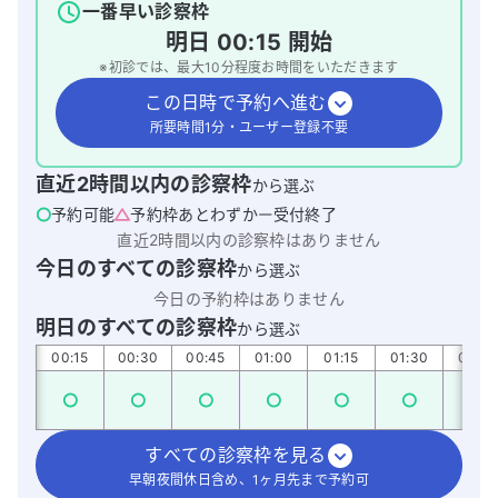
一番早い診察枠
明日
00:15
開始
※初診では、最大
10
分程度お時間をいただきます
この日時で予約へ進む
所要時間1分・ユーザー登録不要
直近2時間以内の診察枠
から選ぶ
予約可能
予約枠あとわずか
受付終了
直近2時間以内の診察枠はありません
今日のすべての診察枠
から選ぶ
今日の予約枠はありません
明日のすべての診察枠
から選ぶ
:00
00:15
00:30
00:45
01:00
01:15
01:30
01:45
すべての診察枠を見る
早朝夜間休日含め、1ヶ月先まで予約可