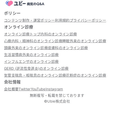
ポリシー
コンテンツ制作・運営ポリシー
利用規約
プライバシーポリシー
オンライン診療
オンライン診療トップ
内科のオンライン診療
心療内科・精神科のオンライン診療
睡眠外来のオンライン診療
頭痛外来のオンライン診療
皮膚科のオンライン診療
生活習慣病外来のオンライン診療
インフルエンザのオンライン診療
GERD (逆流性食道炎)のオンライン診療
気管支喘息・咳喘息のオンライン診療
花粉症のオンライン診療
会社情報
会社概要
Twitter
YouTube
Instagram
無断複写・転載を禁じております
©Ubie株式会社