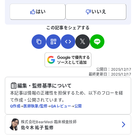
はい
いいえ
よろしければ、ご意見・ご感想をお寄せください。
この記事をシェアする
𝕏
こちらは送信専用のフォームです。氏名やご自身の病気の詳細な
公開日
：
2025/12/17
どの個人情報は入れないでください。
最終更新日
：
2025/12/17
編集・監修基準について
送信する
本記事は情報の正確性を担保するため、以下のフローを経
て作成・公開されています。
Q作成
➔
医師執筆/監修
➔
QAレビュー
➔
公開
株式会社BearMedi 臨床検査技師
佐々木 祐子 監修