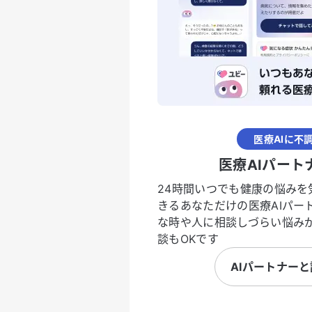
医療AIに不
医療AIパート
24時間いつでも健康の悩みを
きるあなただけの医療AIパー
な時や人に相談しづらい悩み
談もOKです
AIパートナー