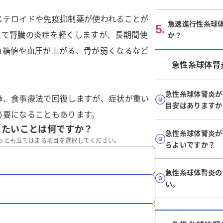
ステロイドや免疫抑制薬が使われることが
急速進行性糸球
5
.
えて腎臓の炎症を軽くしますが、長期間使
か？
血糖値や血圧が上がる、骨が弱くなるなど
急性糸球体腎
急性糸球体腎炎が
静、食事療法で回復しますが、症状が重い
目安はありますか
必要になることもあります。
りたいことは何ですか？
急性糸球体腎炎が
っとも当てはまる項目を選択してください。
らよいですか？
急性糸球体腎炎の
い。