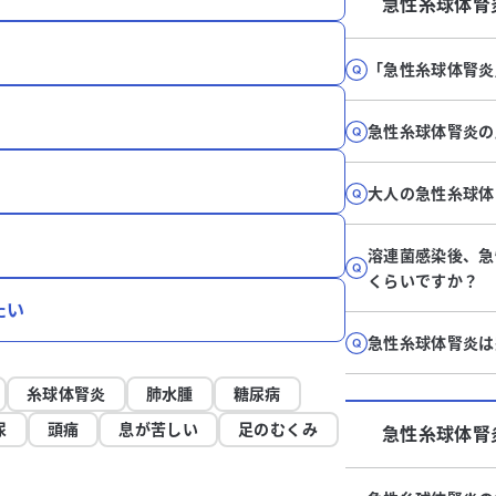
急性糸球体腎
「急性糸球体腎炎
急性糸球体腎炎の
大人の急性糸球体
溶連菌感染後、急
くらいですか？
たい
急性糸球体腎炎は
糸球体腎炎
肺水腫
糖尿病
尿
頭痛
息が苦しい
足のむくみ
急性糸球体腎