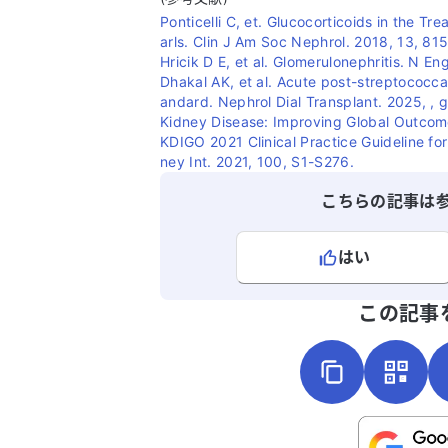
Ponticelli C, et. Glucocorticoids in the Tr
arls. Clin J Am Soc Nephrol. 2018, 13, 81
Hricik D E, et al. Glomerulonephritis. N 
Dhakal AK, et al. Acute post-streptococcal
andard. Nephrol Dial Transplant. 2025, , 
Kidney Disease: Improving Global Outcom
KDIGO 2021 Clinical Practice Guideline f
ney Int. 2021, 100, S1-S276.
こちらの記事は
はい
よろしければ、ご意見・ご感想をお
この記事
こちらは送信専用のフォームです。氏名や