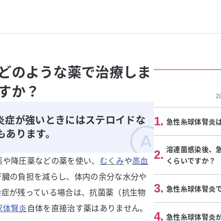
どのような薬で治療しま
すか？
2
炎症が強いときにはステロイドな
1
.
急性糸球体腎炎
もあります。
溶連菌感染後、
2
.
薬や降圧薬などの薬を使い、
むくみ
や
高血
くらいですか？
腎臓の負担を減らし、体内の余分な水分や
3
.
急性糸球体腎炎
染症が残っている場合は、抗菌薬（抗生物
球体腎炎
自体を直接治す薬はありません。
4
.
急性糸球体腎炎