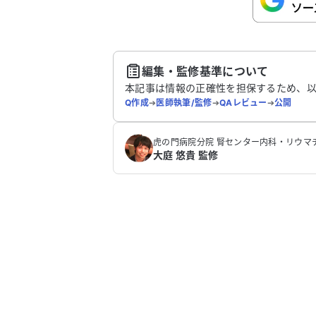
さい。
送
編集・監修基準について
本記事は情報の正確性を担保するため、
Q作成
➔
医師執筆/監修
➔
QAレビュー
➔
公開
虎の門病院分院 腎センター内科・リウマ
大庭 悠貴 監修