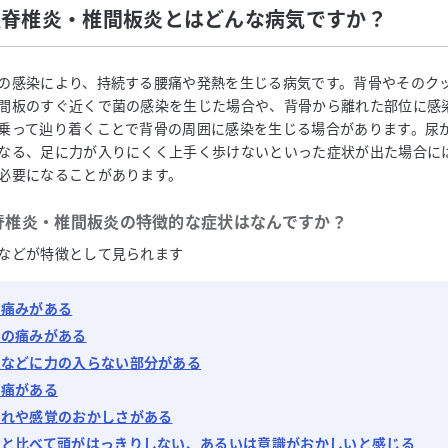
性脊椎炎・椎間板炎とはどんな病気ですか？
の感染により、持続する腰痛や発熱を生じる病気です。背骨やそのク
間板のすぐ近くで菌の感染を生じた場合や、背骨から離れた部位に感
乗って辿り着くことで背骨の周囲に感染を生じる場合があります。尿
なる、足に力が入りにくく上手く歩けないといった症状が出た場合に
必要になることがあります。
脊椎炎・椎間板炎
の特徴的な症状はなんですか？
などが特徴として見られます
の痛みがある
中の痛みがある
足などに力の入らない部分がある
肉痛がある
びれや感覚のおかしさがある
段と比べて頭がはっきりしない、あるいは意識がおかしいと感じる