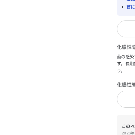
首
化膿性
菌の感染
す。長期
う。
化膿性
このペ
2026