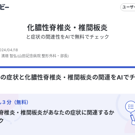
ユーザ
化膿性脊椎炎・椎間板炎
と症状の関連性をAIで無料でチェック
024/04/18
：
濱畑 智弘
(山田記念病院 整形外科・部長)
の症状と化膿性脊椎炎・椎間板炎の関連をAIで
る
ん３分（無料）
脊椎炎・椎間板炎
があなたの症状に関連するか
ク