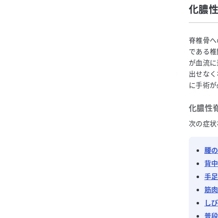
化膿
脊椎骨へ
である椎
が血流に
出せなく
に手術が
化膿性
次の症状
腰
背
手
筋
し
普