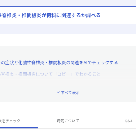
性脊椎炎・椎間板炎
が何科に関連するか調べる
たの症状と化膿性脊椎炎・椎間板炎の関連をAIでチェックする
性脊椎炎・椎間板炎について「ユビー」でわかること
性脊椎炎・椎間板炎とはどんな病気ですか？
すべて表示
化膿性脊椎炎・椎間板炎の特徴的な症状はなんですか？
化膿性脊椎炎・椎間板炎への対処法は？
化膿性脊椎炎・椎間板炎の専門医がいる近くの病院はありますか？
状をチェック
病気について
Q&A
性脊椎炎・椎間板炎のQ&A