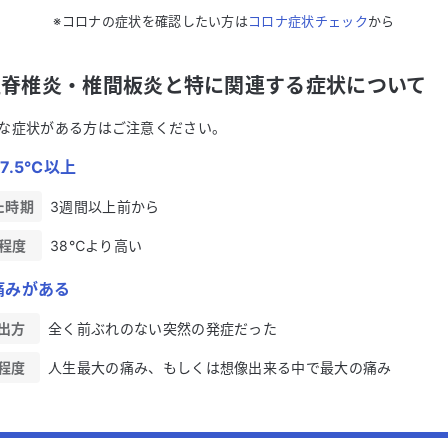
※コロナの症状を確認したい方は
コロナ症状チェック
から
性脊椎炎・椎間板炎と特に関連する症状について
な症状がある方はご注意ください。
7.5℃以上
た時期
3週間以上前から
程度
38℃より高い
痛みがある
出方
全く前ぶれのない突然の発症だった
程度
人生最大の痛み、もしくは想像出来る中で最大の痛み