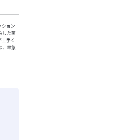
ッション
染した菌
が上手く
は、早急