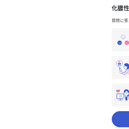
化膿
質問に答