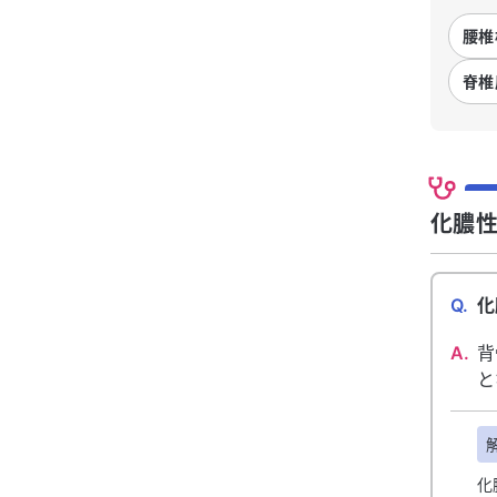
腰椎
脊椎
化膿性
Q.
化
A.
背
と
化