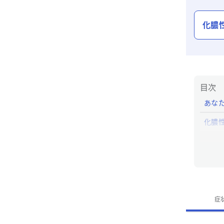
化膿
目次
あな
化膿
化膿
症
化膿