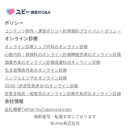
ポリシー
コンテンツ制作・運営ポリシー
利用規約
プライバシーポリシー
オンライン診療
オンライン診療トップ
内科のオンライン診療
心療内科・精神科のオンライン診療
睡眠外来のオンライン診療
頭痛外来のオンライン診療
皮膚科のオンライン診療
生活習慣病外来のオンライン診療
インフルエンザのオンライン診療
GERD (逆流性食道炎)のオンライン診療
気管支喘息・咳喘息のオンライン診療
花粉症のオンライン診療
会社情報
会社概要
Twitter
YouTube
Instagram
無断複写・転載を禁じております
©Ubie株式会社