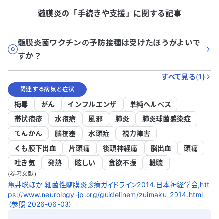
髄膜炎
の「
手続きや支援
」に関する記事
髄膜炎菌ワクチンの予防接種は受けたほうがよいで
すか？
すべて見る(
1
)
関連する病気と症状
梅毒
がん
インフルエンザ
単純ヘルペス
帯状疱疹
水疱瘡
風邪
肺炎
肺炎球菌感染症
てんかん
脳梗塞
水頭症
視力障害
くも膜下出血
片頭痛
後頭神経痛
脳出血
頭痛
吐き気
発熱
眩しい
食欲不振
難聴
(参考文献)
亀井聡ほか.細菌性髄膜炎診療ガイドライン2014.日本神経学会,htt
ps://www.neurology-jp.org/guidelinem/zuimaku_2014.html
（参照 2026-06-03）