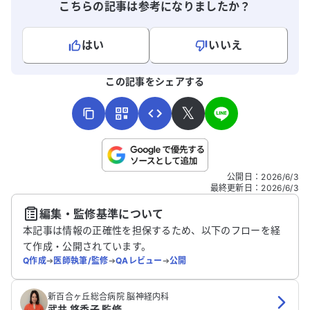
こちらの記事は参考になりましたか？
はい
いいえ
よろしければ、ご意見・ご感想をお寄せください。
この記事をシェアする
𝕏
こちらは送信専用のフォームです。氏名やご自身の病気の詳細な
公開日
：
2026/6/3
どの個人情報は入れないでください。
最終更新日
：
2026/6/3
編集・監修基準について
送信する
本記事は情報の正確性を担保するため、以下のフローを経
て作成・公開されています。
Q作成
➔
医師執筆/監修
➔
QAレビュー
➔
公開
新百合ヶ丘総合病院 脳神経内科
武井 悠香子 監修