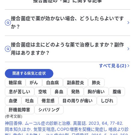
接合菌症
の「
薬
」に関する記事
接合菌症で薬が効かない場合、どうしたらよいです
か？
接合菌症は主にどのような薬で治療しますか？副作
用はありますか？
すべて見る(
2
)
関連する病気と症状
糖尿病
がん
白血病
副鼻腔炎
肺炎
息が苦しい
空咳
鼻血
発熱
胸が痛い
腹痛
血便
吐血
倦怠感
目の周りが痛い
しびれ
肝機能障害
シバリング
(参考文献)
神田善伸. ムーコル症の診断と治療. 真菌誌. 2023, 64, 77-82.
岡本知久ほか. 気管支喘息，COPD増悪を契機に発症し 喀痰より診