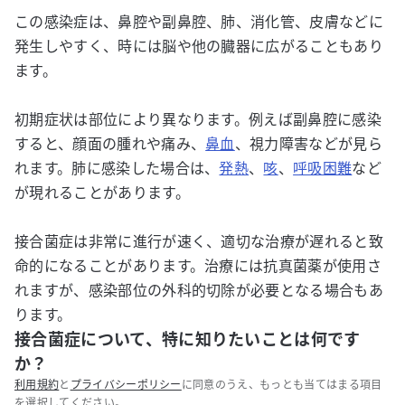
この感染症は、鼻腔や副鼻腔、肺、消化管、皮膚などに
発生しやすく、時には脳や他の臓器に広がることもあり
ます。
初期症状は部位により異なります。例えば副鼻腔に感染
すると、顔面の腫れや痛み、
鼻血
、視力障害などが見ら
れます。肺に感染した場合は、
発熱
、
咳
、
呼吸困難
など
が現れることがあります。
接合菌症は非常に進行が速く、適切な治療が遅れると致
命的になることがあります。治療には抗真菌薬が使用さ
れますが、感染部位の外科的切除が必要となる場合もあ
ります。
接合菌症について、特に知りたいことは何です
か？
利用規約
と
プライバシーポリシー
に同意のうえ、もっとも当てはまる項目
を選択してください。