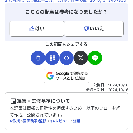
断し救命しえた肺ムーコル症の1例. 日呼吸誌. 2016, 5, 346-350.
こちらの記事は参考になりましたか？
はい
いいえ
よろしければ、ご意見・ご感想をお寄せください。
この記事をシェアする
𝕏
こちらは送信専用のフォームです。氏名やご自身の病気の詳細な
公開日
：
2024/10/16
どの個人情報は入れないでください。
最終更新日
：
2024/10/16
編集・監修基準について
送信する
本記事は情報の正確性を担保するため、以下のフローを経
て作成・公開されています。
Q作成
➔
医師執筆/監修
➔
QAレビュー
➔
公開