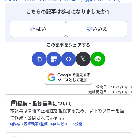
こちらの記事は参考になりましたか？
はい
いいえ
よろしければ、ご意見・ご感想をお寄せください。
この記事をシェアする
𝕏
こちらは送信専用のフォームです。氏名やご自身の病気の詳細な
公開日
：
2025/10/20
どの個人情報は入れないでください。
最終更新日
：
2025/10/20
編集・監修基準について
送信する
本記事は情報の正確性を担保するため、以下のフローを経
て作成・公開されています。
Q作成
➔
医師執筆/監修
➔
QAレビュー
➔
公開