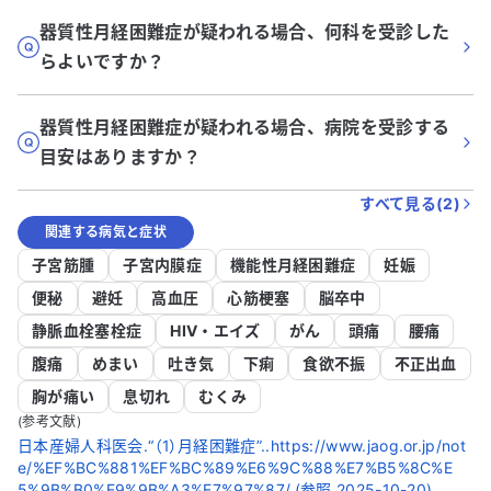
器質性月経困難症が疑われる場合、何科を受診した
らよいですか？
器質性月経困難症が疑われる場合、病院を受診する
目安はありますか？
すべて見る(
2
)
関連する病気と症状
子宮筋腫
子宮内膜症
機能性月経困難症
妊娠
便秘
避妊
高血圧
心筋梗塞
脳卒中
静脈血栓塞栓症
HIV・エイズ
がん
頭痛
腰痛
腹痛
めまい
吐き気
下痢
食欲不振
不正出血
胸が痛い
息切れ
むくみ
(参考文献)
日本産婦人科医会.“（1）月経困難症”..https://www.jaog.or.jp/not
e/%EF%BC%881%EF%BC%89%E6%9C%88%E7%B5%8C%E
5%9B%B0%E9%9B%A3%E7%97%87/,(参照 2025-10-20).