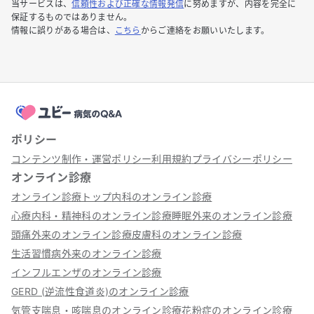
当サービスは、
信頼性および正確な情報発信
に努めますが、内容を完全に
保証するものではありません。
情報に誤りがある場合は、
こちら
からご連絡をお願いいたします。
ポリシー
コンテンツ制作・運営ポリシー
利用規約
プライバシーポリシー
オンライン診療
オンライン診療トップ
内科のオンライン診療
心療内科・精神科のオンライン診療
睡眠外来のオンライン診療
頭痛外来のオンライン診療
皮膚科のオンライン診療
生活習慣病外来のオンライン診療
インフルエンザのオンライン診療
GERD (逆流性食道炎)のオンライン診療
気管支喘息・咳喘息のオンライン診療
花粉症のオンライン診療