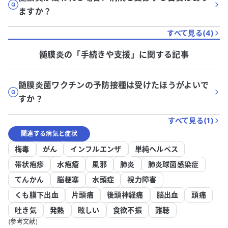
ますか？
すべて見る(
4
)
髄膜炎
の「
手続きや支援
」に関する記事
髄膜炎菌ワクチンの予防接種は受けたほうがよいで
すか？
すべて見る(
1
)
関連する病気と症状
梅毒
がん
インフルエンザ
単純ヘルペス
帯状疱疹
水疱瘡
風邪
肺炎
肺炎球菌感染症
てんかん
脳梗塞
水頭症
視力障害
くも膜下出血
片頭痛
後頭神経痛
脳出血
頭痛
吐き気
発熱
眩しい
食欲不振
難聴
(参考文献)