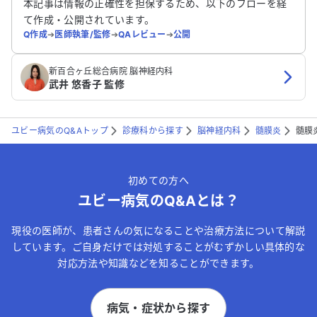
本記事は情報の正確性を担保するため、以下のフローを経
て作成・公開されています。
Q作成
➔
医師執筆/監修
➔
QAレビュー
➔
公開
新百合ヶ丘総合病院 脳神経内科
武井 悠香子 監修
ユビー病気のQ&Aトップ
診療科から探す
脳神経内科
髄膜炎
髄膜
初めての方へ
ユビー病気のQ&Aとは？
現役の医師が、患者さんの気になることや治療方法について解説
しています。ご自身だけでは対処することがむずかしい具体的な
対応方法や知識などを知ることができます。
病気・症状から探す