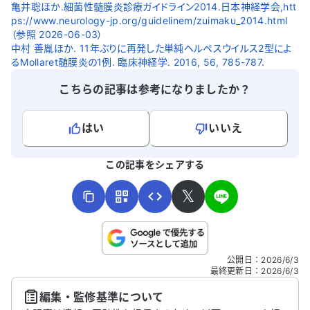
亀井聡ほか.細菌性髄膜炎診療ガイドライン2014.日本神経学会,htt
ps://www.neurology-jp.org/guidelinem/zuimaku_2014.html
（参照 2026-06-03）
中村 善胤ほか. 11年ぶりに再発した単純ヘルペスウイルス2型によ
るMollaret髄膜炎の1例. 臨床神経学. 2016, 56, 785-787.
こちらの記事は参考になりましたか？
はい
いいえ
よろしければ、ご意見・ご感想をお寄せください。
この記事をシェアする
𝕏
こちらは送信専用のフォームです。氏名やご自身の病気の詳細な
公開日
：
2026/6/3
どの個人情報は入れないでください。
最終更新日
：
2026/6/3
編集・監修基準について
送信する