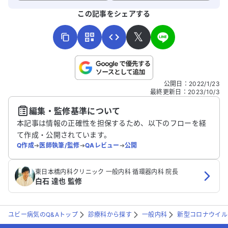
よろしければ、ご意見・ご感想をお寄せください。
この記事をシェアする
𝕏
こちらは送信専用のフォームです。氏名やご自身の病気の詳細な
公開日
：
2022/1/23
どの個人情報は入れないでください。
最終更新日
：
2023/10/3
編集・監修基準について
送信する
本記事は情報の正確性を担保するため、以下のフローを経
て作成・公開されています。
Q作成
➔
医師執筆/監修
➔
QAレビュー
➔
公開
東日本橋内科クリニック 一般内科 循環器内科 院長
白石 達也 監修
ユビー病気のQ&Aトップ
診療科から探す
一般内科
新型コロナウイル