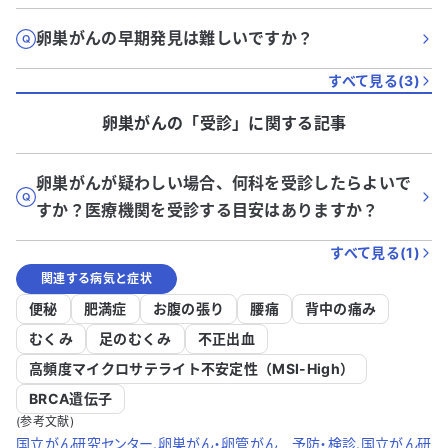
卵巣がんの早期発見は難しいですか？
すべて見る(
3
)
卵巣がん
の「
受診
」に関する記事
卵巣がんが疑わしい場合、何科を受診したらよいで
すか？医療機関を受診する目安はありますか？
すべて見る(
1
)
関連する病気と症状
便秘
肥満症
お腹の張り
腰痛
背中の痛み
むくみ
足のむくみ
不正出血
高頻度マイクロサテライト不安定性（MSI-High）
BRCA遺伝子
(参考文献)
国立がん研究センター.卵巣がん・卵管がん 予防・検診.国立がん研