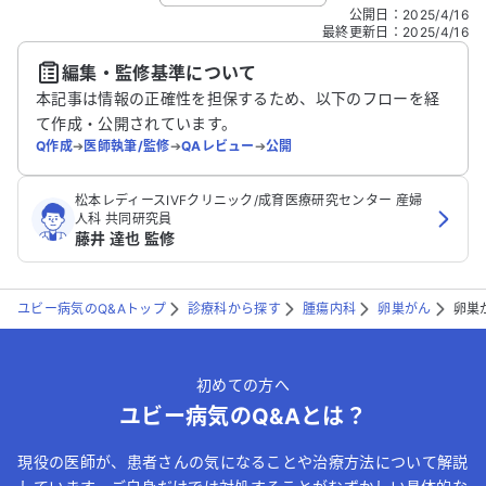
こちらは送信専用のフォームです。氏名やご自身の病気の詳細な
公開日
：
2025/4/16
どの個人情報は入れないでください。
最終更新日
：
2025/4/16
編集・監修基準について
送信する
本記事は情報の正確性を担保するため、以下のフローを経
て作成・公開されています。
Q作成
➔
医師執筆/監修
➔
QAレビュー
➔
公開
松本レディースIVFクリニック/成育医療研究センター 産婦
人科 共同研究員
藤井 達也 監修
ユビー病気のQ&Aトップ
診療科から探す
腫瘍内科
卵巣がん
卵巣
初めての方へ
ユビー病気のQ&Aとは？
現役の医師が、患者さんの気になることや治療方法について解説