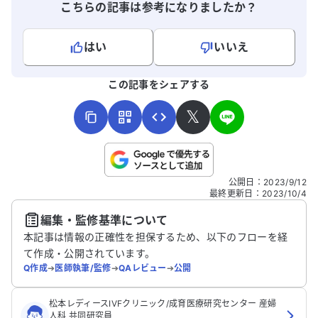
こちらの記事は参考になりましたか？
はい
いいえ
よろしければ、ご意見・ご感想をお寄せください。
この記事をシェアする
𝕏
こちらは送信専用のフォームです。氏名やご自身の病気の詳細な
公開日
：
2023/9/12
どの個人情報は入れないでください。
最終更新日
：
2023/10/4
編集・監修基準について
送信する
本記事は情報の正確性を担保するため、以下のフローを経
て作成・公開されています。
Q作成
➔
医師執筆/監修
➔
QAレビュー
➔
公開
松本レディースIVFクリニック/成育医療研究センター 産婦
人科 共同研究員