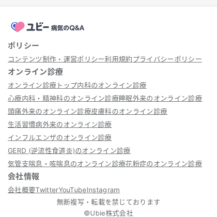
ポリシー
コンテンツ制作・運営ポリシー
利用規約
プライバシーポリシー
オンライン診療
オンライン診療トップ
内科のオンライン診療
心療内科・精神科のオンライン診療
睡眠外来のオンライン診療
頭痛外来のオンライン診療
皮膚科のオンライン診療
生活習慣病外来のオンライン診療
インフルエンザのオンライン診療
GERD (逆流性食道炎)のオンライン診療
気管支喘息・咳喘息のオンライン診療
花粉症のオンライン診療
会社情報
会社概要
Twitter
YouTube
Instagram
無断複写・転載を禁じております
©Ubie株式会社