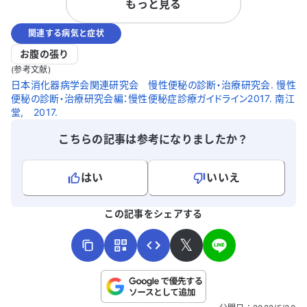
もっと見る
常は見つかりませんでした。 便秘がさら
の影響もあ
に悪化し、さまざまな薬を試しましたが改
す。 心筋梗塞や不安定狭心症の治療も受け
関連する病気と症状
善されません。便秘薬を服用すると泥状の
ており、他
便になり、自然な便が出なくなってしまい
す。 毎日を
お腹の張り
ました。その結果、体調も徐々に悪化し、
に対処すれ
(参考文献)
食事も思うように摂れません。 本当にい
けると助か
日本消化器病学会関連研究会 慢性便秘の診断・治療研究会. 慢性
便秘の診断・治療研究会編：慢性便秘症診療ガイドライン2017. 南江
ぼ痔なのでしょうか。また、便が正常に出
いたします。
堂, 2017.
るようにするためにはどうすればよいので
しょうか。アドバイスをいただけると助か
こちらの記事は参考になりましたか？
ります。どうかよろしくお願いいたしま
す。
はい
いいえ
よろしければ、ご意見・ご感想をお寄せください。
この記事をシェアする
𝕏
こちらは送信専用のフォームです。氏名やご自身の病気の詳細な