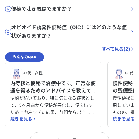
便秘で吐き気はでますか？
オピオイド誘発性便秘症（OIC）にはどのような症
状がありますか？
すべて見る(
2
)
みんなのQ&A
80代
・
女性
80代
・
内痔核と便秘で治療中です。正常な便
慢性便秘と
通を得るためのアドバイスを教えて
の残便感に
ください。
ください。
便秘が続いており、特に気になる症状とし
慢性便秘に悩
て、3ヶ月前から便秘が悪化し、便を出す
用していま
ために力みすぎた結果、肛門から出血して
ものの、排
続きを見る
続きを見る
しまいました。驚いて肛門科を受診したと
日中不快な思
ころ、内痔核と診断されました。念のため
剤も試しま
胃と大腸の内視鏡検査を受けましたが、異
でした。ま