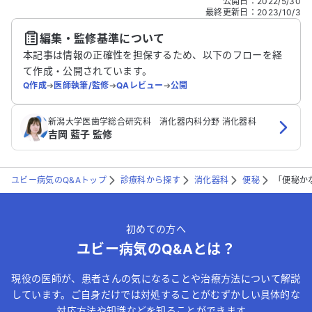
公開日
：
2022/5/30
どの個人情報は入れないでください。
最終更新日
：
2023/10/3
編集・監修基準について
送信する
本記事は情報の正確性を担保するため、以下のフローを経
て作成・公開されています。
Q作成
➔
医師執筆/監修
➔
QAレビュー
➔
公開
新潟大学医歯学総合研究科 消化器内科分野 消化器科
吉岡 藍子 監修
ユビー病気のQ&Aトップ
診療科から探す
消化器科
便秘
「便秘か
初めての方へ
ユビー病気のQ&Aとは？
現役の医師が、患者さんの気になることや治療方法について解説
しています。ご自身だけでは対処することがむずかしい具体的な
対応方法や知識などを知ることができます。