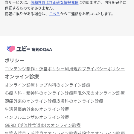
当サービスは、
信頼性および正確な情報発信
に努めますが、内容を完全に
保証するものではありません。
情報に誤りがある場合は、
こちら
からご連絡をお願いいたします。
ポリシー
コンテンツ制作・運営ポリシー
利用規約
プライバシーポリシー
オンライン診療
オンライン診療トップ
内科のオンライン診療
心療内科・精神科のオンライン診療
睡眠外来のオンライン診療
頭痛外来のオンライン診療
皮膚科のオンライン診療
生活習慣病外来のオンライン診療
インフルエンザのオンライン診療
GERD (逆流性食道炎)のオンライン診療
気管支喘息・咳喘息のオンライン診療
花粉症のオンライン診療