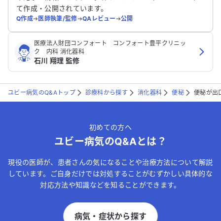
て作成・公開されています。
Q作成
➔
医師執筆/監修
➔
QAレビュー
➔
公開
医療法人財団コンフォート コンフォート豊平クリニッ
ク 内科 消化器科
石川 翔理 監修
ユビー病気のQ&Aトップ
診療科から探す
消化器科
便秘
便秘が出
初めての方へ
ユビー病気のQ&Aとは？
現役の医師が、患者さんの気になることや治療方法について解説
しています。ご自身だけでは対処することがむずかしい具体的な
対応方法や知識などを知ることができます。
病気・症状から探す