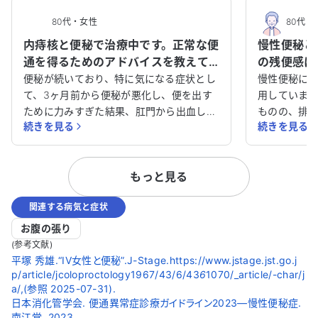
80代
・
女性
80代
・
内痔核と便秘で治療中です。正常な便
慢性便秘と
通を得るためのアドバイスを教えて
の残便感に
ください。
ください。
便秘が続いており、特に気になる症状とし
慢性便秘に悩
て、3ヶ月前から便秘が悪化し、便を出す
用していま
ために力みすぎた結果、肛門から出血して
ものの、排
続きを見る
続きを見る
しまいました。驚いて肛門科を受診したと
日中不快な思
ころ、内痔核と診断されました。念のため
剤も試しま
胃と大腸の内視鏡検査を受けましたが、異
でした。ま
もっと見る
常は見つかりませんでした。 便秘がさら
の影響もあ
に悪化し、さまざまな薬を試しましたが改
す。 心筋梗塞や不安定狭心症の治療も受け
関連する病気と症状
善されません。便秘薬を服用すると泥状の
ており、他
便になり、自然な便が出なくなってしまい
す。 毎日を
お腹の張り
ました。その結果、体調も徐々に悪化し、
に対処すれ
(参考文献)
食事も思うように摂れません。 本当にい
けると助か
平塚 秀雄.“IV女性と便秘”.J-Stage.https://www.jstage.jst.go.j
p/article/jcoloproctology1967/43/6/43
ぼ痔なのでしょうか。また、便が正常に出
6
1070/_article/-char/j
いたします。
a/,(参照 2025-07-31).
るようにするためにはどうすればよいので
日本消化管学会. 便通異常症診療ガイドライン2023―慢性便秘症.
しょうか。アドバイスをいただけると助か
南江堂. 2023