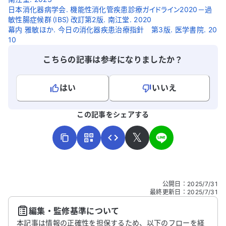
ります。どうかよろしくお願いいたしま
日本消化器病学会. 機能性消化管疾患診療ガイドライン2020－過
す。
敏性腸症候群（IBS）改訂第2版. 南江堂. 2020
幕内 雅敏ほか. 今日の消化器疾患治療指針 第3版. 医学書院. 20
10
こちらの記事は参考になりましたか？
はい
いいえ
よろしければ、ご意見・ご感想をお寄せください。
この記事をシェアする
𝕏
こちらは送信専用のフォームです。氏名やご自身の病気の詳細な
公開日
：
2025/7/31
どの個人情報は入れないでください。
最終更新日
：
2025/7/31
編集・監修基準について
送信する
本記事は情報の正確性を担保するため、以下のフローを経