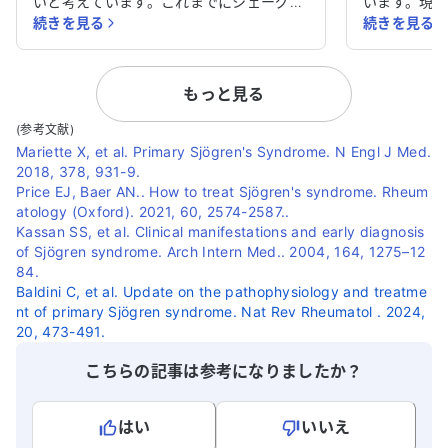
いと考えています。これまでにシェーグレ
います。現
続きを見る
続きを見る
ン症候群の診断は受けていませんが、医師
障害の治療
に確認したいと思っています。 現在、貧血
ります。 ドライマウスによる口の乾燥がひ
や生活習慣病の治療を受けており、高血圧
どく、歯周
もっと見る
症の薬も服用しています。また、Igg4眼疾
が見えたり
病の治療を6年間続けており、ステロイド
で、歯の根
(参考文献)
剤を服用していますが、その影響で高血圧
す。食事の
Mariette X, et al. Primary Sjögren's Syndrome. N Engl J Med.
になり、高血圧の治療も受けています。瞼
く、食後の
2018, 378, 931-9.
の腫れが続いていることも心配です。 知人
進行が早く
Price EJ, Baer AN.. How to treat Sjögren's syndrome. Rheum
から他の病気の可能性を指摘され、他の科
があるので
atology (Oxford). 2021, 60, 2574-2587..
Kassan SS, et al. Clinical manifestations and early diagnosis
を受診すべきか悩んでいます。どのように
科で説明し
of Sjögren syndrome. Arch Intern Med.. 2004, 164, 1275–12
対処すれば良いのか、アドバイスをいただ
感じています。 他の医師の意見を
84.
けると助かります。
と思ってい
Baldini C, et al. Update on the pathophysiology and treatme
いか、アド
nt of primary Sjögren syndrome. Nat Rev Rheumatol . 2024,
す。
20, 473-491.
こちらの記事は参考になりましたか？
はい
いいえ