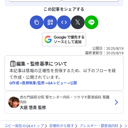
よろしければ、ご意見・ご感想をお寄せください。
この記事をシェアする
𝕏
こちらは送信専用のフォームです。氏名やご自身の病気の詳細な
公開日
：
2025/8/19
どの個人情報は入れないでください。
最終更新日
：
2025/8/19
編集・監修基準について
送信する
本記事は情報の正確性を担保するため、以下のフローを経
て作成・公開されています。
Q作成
➔
医師執筆/監修
➔
QAレビュー
➔
公開
虎の門病院分院 腎センター内科・リウマチ膠原病科 腎臓
内科
大庭 悠貴 監修
ユビー病気のQ&Aトップ
診療科から探す
アレルギー・膠原病内科
シ