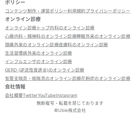
ポリシー
コンテンツ制作・運営ポリシー
利用規約
プライバシーポリシー
オンライン診療
オンライン診療トップ
内科のオンライン診療
心療内科・精神科のオンライン診療
睡眠外来のオンライン診療
頭痛外来のオンライン診療
皮膚科のオンライン診療
生活習慣病外来のオンライン診療
インフルエンザのオンライン診療
GERD (逆流性食道炎)のオンライン診療
気管支喘息・咳喘息のオンライン診療
花粉症のオンライン診療
会社情報
会社概要
Twitter
YouTube
Instagram
無断複写・転載を禁じております
©Ubie株式会社