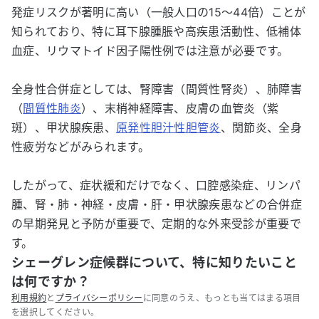
発症リスクが著明に高い（一般人口の15～44倍）ことが
知られており、特に耳下腺腫脹や高疾患活動性、低補体
血症、リウマトイド因子陽性例では注意が必要です。
全身性合併症としては、腎障害（間質性腎炎）、肺障害
（
間質性肺炎
）、末梢神経障害、皮膚の血管炎（紫
斑）、甲状腺疾患、
原発性胆汁性胆管炎
、関節炎、全身
性疲労などがみられます。
したがって、症状緩和だけでなく、口腔感染症、リンパ
腫、腎・肺・神経・皮膚・肝・甲状腺疾患などの合併症
の早期発見と予防が重要で、定期的な外来受診が重要で
す。
シェーグレン症候群について、特に知りたいこと
は何ですか？
利用規約
と
プライバシーポリシー
に同意のうえ、もっとも当てはまる項目
を選択してください。