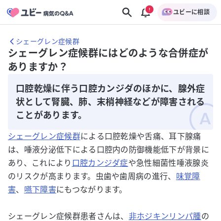
ユビーに相談
シェーグレン症候群
シェーグレン症候群にはどのような合併症が
ありますか？
口腔乾燥に伴う口腔カンジダのほかに、腺外症
状として腎臓、肺、末梢神経などが障害される
ことがあります。
シェーグレン症候群
による口腔乾燥や舌痛、耳下腺痛
は、唾液分泌低下による口腔内の防御機能低下が背景に
あり、これにより
口腔カンジダ症
や急性細菌性唾液腺炎
のリスクが高まります。虫歯や歯周病の進行、
味覚障
害
、
嚥下障害
にもつながります。
シェーグレン症候群患者さんは、
非ホジキンリンパ腫
の