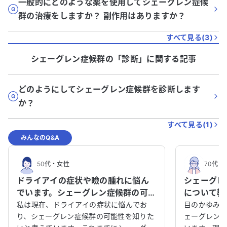
一般的にどのような薬を使用してシェーグレン症候
群の治療をしますか？ 副作用はありますか？
すべて見る(
3
)
シェーグレン症候群
の「
診断
」に関する記事
どのようにしてシェーグレン症候群を診断します
か？
すべて見る(
1
)
みんなのQ&A
50代
・
女性
70代
・
ドライアイの症状や瞼の腫れに悩ん
シェーグレ
でいます。シェーグレン症候群の可能
について教
性はありますか？
私は現在、ドライアイの症状に悩んでお
目のかゆみ
り、シェーグレン症候群の可能性を知りた
ェーグレン