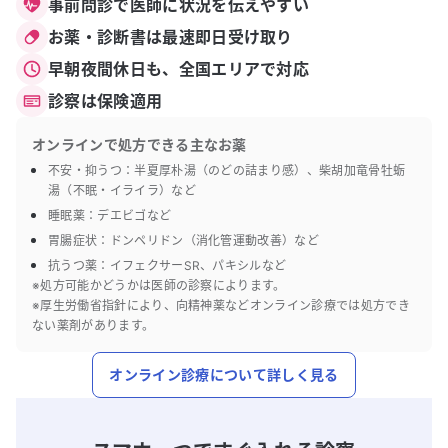
事前問診で医師に状況を伝えやすい
お薬・診断書は最速即日受け取り
早朝夜間休日も、全国エリアで対応
診察は保険適用
オンラインで処方できる主なお薬
不安・抑うつ：半夏厚朴湯（のどの詰まり感）、柴胡加竜骨牡蛎
湯（不眠・イライラ）など
睡眠薬：デエビゴなど
胃腸症状：ドンペリドン（消化管運動改善）など
抗うつ薬：イフェクサーSR、パキシルなど
※処方可能かどうかは医師の診察によります。
※厚生労働省指針により、向精神薬などオンライン診療では処方でき
ない薬剤があります。
オンライン診療について詳しく見る