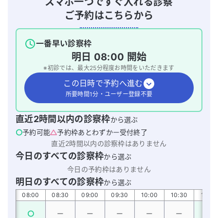
スマホ一つですぐ入れる診察
ご予約はこちらから
一番早い診察枠
明日
08:00
開始
※初診では、最大
25
分程度お時間をいただきます
この日時で予約へ進む
所要時間1分・ユーザー登録不要
直近2時間以内の診察枠
から選ぶ
予約可能
予約枠あとわずか
受付終了
直近2時間以内の診察枠はありません
今日のすべての診察枠
から選ぶ
今日の予約枠はありません
明日のすべての診察枠
から選ぶ
:30
08:00
08:30
09:00
09:30
10:00
10:30
11:00