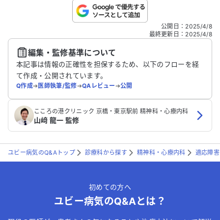
ています。精神科の受診も考えましたが、
将来への影響を考えると踏み切れない様子
です。 このような状況の中、娘は精神科を
こちらは送信専用のフォームです。氏名やご自身の病気の詳細な
公開日
：
2025/4/8
どの個人情報は入れないでください。
受診すべきでしょうか？ また、家族とし
最終更新日
：
2025/4/8
てどのように支えてあげれば良いのか、ア
編集・監修基準について
ドバイスをいただけると幸いです。
送信する
本記事は情報の正確性を担保するため、以下のフローを経
て作成・公開されています。
Q作成
➔
医師執筆/監修
➔
QAレビュー
➔
公開
こころの港クリニック 京橋・東京駅前 精神科・心療内科
山﨑 龍一 監修
ユビー病気のQ&Aトップ
診療科から探す
精神科・心療内科
適応障害
初めての方へ
ユビー病気のQ&Aとは？