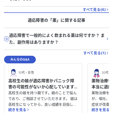
すべて見る(
6
)
適応障害
の「
薬
」に関する記事
適応障害で一般的によく飲まれる薬は何ですか？ ま
た、副作用はありますか？
すべて見る(
1
)
みんなのQ&A
10代
・
女性
20代
・
高校生の娘が適応障害かパニック障
薬物治療を
害の可能性がないか心配しています。
本当に適応
家族としてどのように支えてあげる
要因の見直
高校生の娘を持つ親です。娘のことで悩ん
薬物治療を始
と良いかアドバイスをください。
でおり、ご相談させていただきます。 娘は
が、嘔吐、
高校生になってから、良い成績を目指して
症状が改善
続きを見る
続きを見る
睡眠時間を削って勉強に励んでいました。
伝え、先週