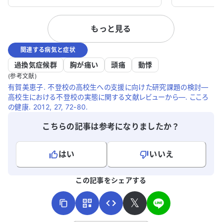
しかし、その努力が裏目に出てしまい、勉
見ています
強に対する恐怖を感じるようになってしま
ます。本当に
もっと見る
ったようです。学年が上がるにつれて勉強
の要因とし
への拒否感が強くなり、今では日常生活に
コミュニケ
関連する病気と症状
も支障が出ているほどです。 具体的には、
いますが、
先月から外出時に呼吸が浅くなり、冷や汗
き合ったり
過換気症候群
胸が痛い
頭痛
動悸
が出るようになりました。学校に行くこと
いない状況で
(参考文献)
はもちろん、家族との買い物や飲食店に行
策を検討し
有賀美恵子. 不登校の高校生への支援に向けた研究課題の検討―
高校生における不登校の実態に関する文献レビューから―. こころ
くことさえも怖がっています。長時間立っ
のですが、
の健康. 2012, 27, 72-80.
ていることも辛そうで、日常生活を送るの
います。 本
も困難な状況です。 本人は通信制高校への
要因や対策
こちらの記事は参考になりましたか？
転学も考えましたが、経済的な事情で難し
しょうか。
い状況です。家族としては、ここまで頑張
はい
いいえ
ってきたのだから、頑張って卒業してほし
いという思いがあります。しかし、娘は2
よろしければ、ご意見・ご感想をお寄せください。
学期から学校に通えるのか不安を抱いてお
この記事をシェアする
り、見ているこちらも辛いです。 最近、娘
の状態が適応障害、あるいは適応障害から
𝕏
併発するパニック障害ではないかと心配し