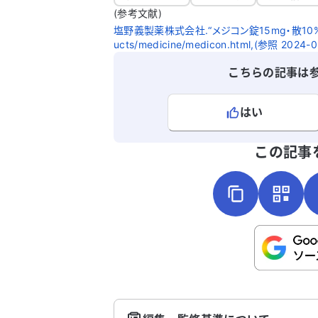
たします。
(参考文献)
塩野義製薬株式会社.“メジコン錠15mg・散10%”.SHION
ucts/medicine/medicon.html,(参照 2024-0
こちらの記事は
はい
よろしければ、ご意見・ご感想をお
この記事
こちらは送信専用のフォームです。氏名や
さい。
送