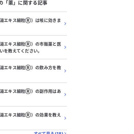
の「
薬
」に関する記事
湯エキス細粒Ⓡ️）は咳に効きま
代
・
女性
30代
・
男性
湯エキス細粒Ⓡ️）の市販薬と医
後の咳と肺門部リンパ節腫
3日間続くひどい咳と発
いを教えてください。
科生検の必要性について教え
す、何科を受診すべき
さい。
感染してから約3週間後に咳が始
3日前から咳がひどく、夜
年ほど続いています。最近では乾
体温は37.5℃以上で、の
湯エキス細粒Ⓡ️）の飲み方を教
ひどくなってきましたが、寝てい
が混ざったたんも出ます。
る
続きを見る
が出ません。肺のCT検査では、
日前からで、黄色や緑色の
ンパ節の腫大が疑われ、気管支鏡
4日経過しています。精神
湯エキス細粒Ⓡ️）の副作用はあ
を受けましたが、検査中に動いて
感じており、何科を受診す
検体がうまく取れなかったとのこ
ださい。かかりつけの病院
映像では赤みを帯びたプチプチの
やすいところを探していま
が見られました。 現在、外科
願いします。
湯エキス細粒Ⓡ️）の効果を教え
められていますが、素人考えでは
ドの吸入薬などで症状が改善しな
すべて見る(
18
)