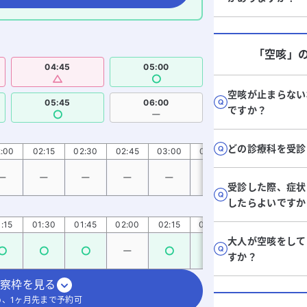
「空咳」
04:45
05:00
空咳が止まらない
05:45
06:00
ですか？
どの診療科を受診
:00
02:15
02:30
02:45
03:00
03:15
03:30
03:45
受診した際、症状
したらよいですか
:15
01:30
01:45
02:00
02:15
02:30
02:45
03:0
大人が空咳をして
すか？
察枠を見る
、1ヶ月先まで予約可