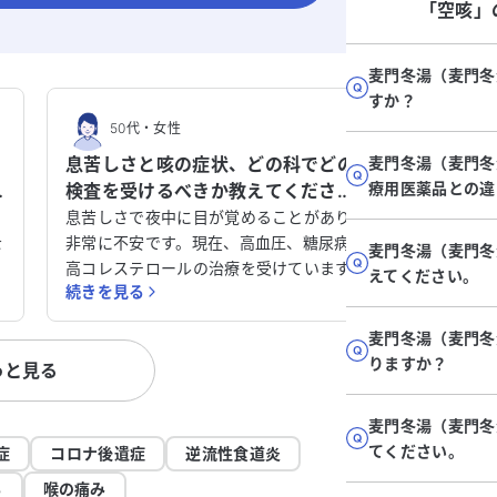
「空咳」
麦門冬湯（麦門冬
すか？
50代
・
女性
50
。
息苦しさと咳の症状、どの科でどの
麦門冬湯（麦門冬
コロナ
療用医薬品との違
検査を受けるべきか教えてくださ
大、外
い。
てくだ
息苦しさで夜中に目が覚めることがあり、
コロナに
を
非常に不安です。現在、高血圧、糖尿病、
まり、半
麦門冬湯（麦門冬
現
高コレステロールの治療を受けています。
いた咳が
えてください。
続きを見る
続きを見
数か月前に海外から帰国した際に感染症に
る間は咳
も
かかり、その後、咳や喉の痛みが続いてい
肺門部リ
麦門冬湯（麦門冬
ます。息を吐くときに小さな音がすること
での検査
りますか？
っと見る
の
もあり、風邪と診断されて薬を処方されま
しまい、
対
したが、症状は改善されていません。 現
とです。
け
在、複数の薬を服用していますが、咳が続
ような表面
麦門冬湯（麦門冬
も
き、痰が絡むことがあります。喉の痛みや
生検を勧
てください。
症
コロナ後遺症
逆流性食道炎
い
しゃがれ声も治らず、夜中に息苦しさを感
ステロイ
る
喉の痛み