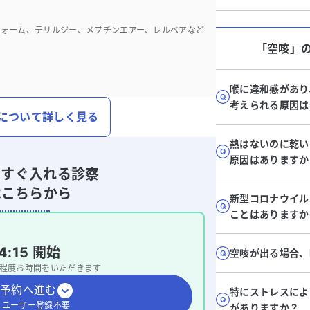
フォーム、テリルジー、メプチンエアー、レルベアなど
「空咳」
喉に違和感があり
考えられる原因は
について詳しく見る
熱はないのに乾い
原因はありますか
ですぐ入れる診察
はこちらから
新型コロナウイル
ことはありますか
4:15
開始
空咳が出る場合、
程度お時間をいただきます
予約へ進む
特にストレスによ
・ユーザー登録不要
がありますか？