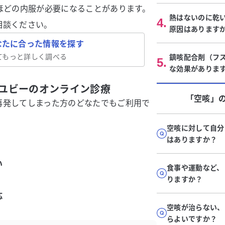
ほどの内服が必要になることがあります。
熱はないのに乾
4
.
相談ください。
原因はあります
なたに合った情報を探す
てもっと詳しく調べる
鎮咳配合剤（フ
5
.
な効果がありま
ユビーのオンライン診療
「空咳」
再発してしまった方のどなたでもご利用で
空咳に対して自分
はありますか？
い
食事や運動など、
りますか？
応
空咳が治らない、
らよいですか？