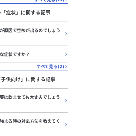
てみても良いのではないかと考え
。高血圧の治療も受けているた
の「
症状
」に関する記事
ように対処すれば良いのか、アド
いただけると助かります。症状が
ず、悪化しているようで心配で
が原因で空咳が出るのでしょう
かご意見をお聞かせください。
な症状ですか？
すべて見る(
2
)
「
子供向け
」に関する記事
薬は飲ませても大丈夫でしょう
強まる時の対応方法を教えてく