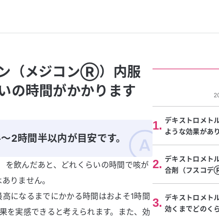
ァン（メジコンⓇ）内服
いの時間がかかります
2
デキストロメト
1
.
ような効果があ
半～2時間半以内が目安です。
デキストロメト
2
.
）を飲んだあと、どれくらいの時間で咳が
合剤（フスコデ
はありません。
最高になるまでにかかる時間はおよそ1時間
デキストロメト
3
.
効くまでどのく
効果を実感できると考えられます。また、効