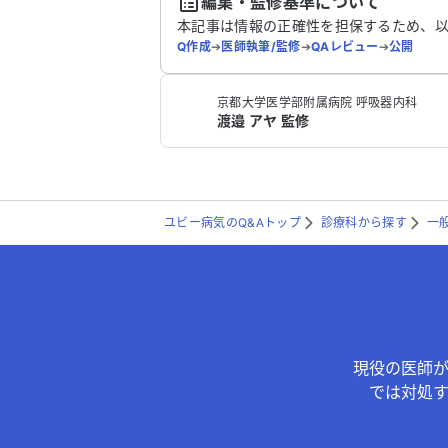
編集・監修基準について
本記事は情報の正確性を担保するため、
Q作成
➔
医師執筆/監修
➔
QAレビュー
➔
公開
京都大学医学部附属病院 呼吸器内科
渡邉 アヤ 監修
ユビー病気のQ&Aトップ
診療科から探す
一
現役の医師
では対処