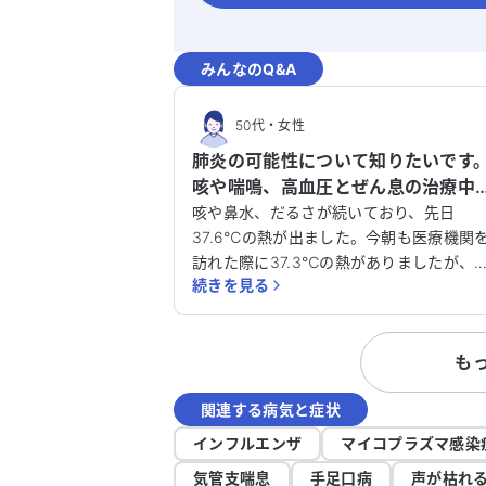
みんなのQ&A
50代
・
女性
肺炎の可能性について知りたいです
咳や喘鳴、高血圧とぜん息の治療中
です。
咳や鼻水、だるさが続いており、先日
37.6℃の熱が出ました。今朝も医療機関
訪れた際に37.3℃の熱がありましたが、
続きを見る
在は36.9℃に下がっています。横になる
とゼイゼイとした喘鳴があり、息苦しさ
感じています。 私は高血圧とぜん息の治療
も
を受けていますが、これらの症状が肺炎
可能性があるのか心配です。どのように
関連する病気と症状
処すれば良いのか、アドバイスをいただ
ると助かります。肺炎の可能性について
インフルエンザ
マイコプラズマ感染
確認したいです。どうかよろしくお願い
気管支喘息
手足口病
声が枯れ