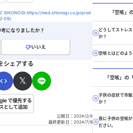
じることが増えています。酸素濃度は96〜
いか試し
97％です。 持病として、シェーグレン症
ています
「空咳」
OGI.https://med.shionogi.co.jp/prod
候群の可能性があり、ドライアイやドライ
め、どの
2-09).
マウスの症状があります。内科では咳や喉
バイスを
の痛みを和らげる薬を処方されています
良くなら
どうしてストレス
参考になりましたか？
が、精密検査や血液検査の案内はありませ
す。どう
か？
ん。重篤化する前に原因を知りたいです。
いいえ
どの科を受診し、どのような検査や治療を
空咳とはどのよう
受けるべきか、アドバイスをいただけると
寄せください。
助かります。
をシェアする
「空咳」
の
𝕏
子供の症状で市販
ご自身の病気の詳細などの個人情報は入れないでくだ
か？
公開日
：
2024/2/9
夜に子供の空咳が
最終更新日
：
2024/7/8
信する
ださい。