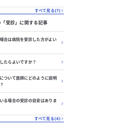
すべて見る(
7
)
の「
受診
」に関する記事
場合は病院を受診した方がよい
したらよいですか？
04:00
04:15
04:30
04:45
05:00
05:15
05:30
について医師にどのように説明
？
0
03:15
03:30
03:45
04:00
04:15
04:30
04:45
いる場合の受診の目安はありま
すべて見る(
4
)