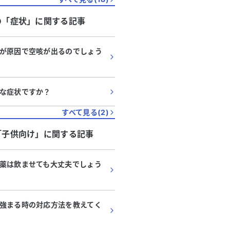
03:00
03:15
03:30
03:45
04:00
04:15
04:30
の「
症状
」に関する記事
が原因で空咳が出るのでしょう
な症状ですか？
すべて見る(
2
)
代
・
女性
30代
・
男性
「
子供向け
」に関する記事
後の咳と肺門部リンパ節腫
3日間続くひどい咳と発
科生検の必要性について教え
す、何科を受診すべき
さい。
薬は飲ませても大丈夫でしょう
感染してから約3週間後に咳が始
3日前から咳がひどく、夜
年ほど続いています。最近では乾
体温は37.5℃以上で、の
ひどくなってきましたが、寝てい
が混ざったたんも出ます。
る
続きを見る
が出ません。肺のCT検査では、
日前からで、黄色や緑色の
強まる時の対応方法を教えてく
ンパ節の腫大が疑われ、気管支鏡
4日経過しています。精神
を受けましたが、検査中に動いて
感じており、何科を受診す