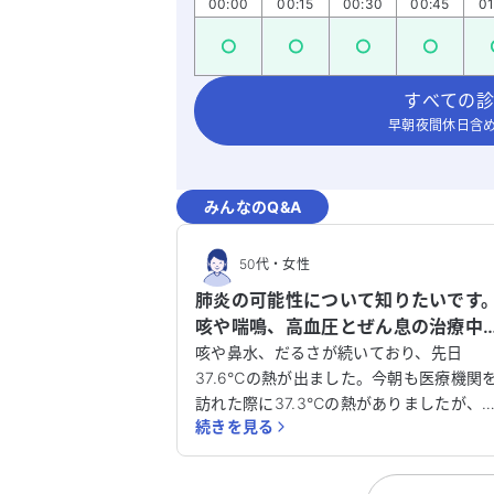
00:00
00:15
00:30
00:45
01
すべての診
早朝夜間休日含め
みんなのQ&A
50代
・
女性
肺炎の可能性について知りたいです
咳や喘鳴、高血圧とぜん息の治療中
です。
咳や鼻水、だるさが続いており、先日
37.6℃の熱が出ました。今朝も医療機関
訪れた際に37.3℃の熱がありましたが、
続きを見る
在は36.9℃に下がっています。横になる
とゼイゼイとした喘鳴があり、息苦しさ
感じています。 私は高血圧とぜん息の治療