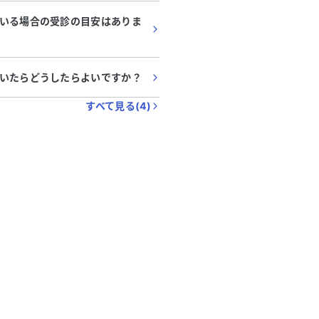
検体がうまく取れなかったとのこ
ださい。かかりつけの病院
いる場合の受診の目安はありま
映像では赤みを帯びたプチプチの
やすいところを探していま
が見られました。 現在、外科
願いします。
められていますが、素人考えでは
ドの吸入薬などで症状が改善しな
いたらどうしたらよいですか？
てみても良いのではないかと考え
。高血圧の治療も受けているた
すべて見る(
4
)
ように対処すれば良いのか、アド
いただけると助かります。症状が
ず、悪化しているようで心配で
かご意見をお聞かせください。