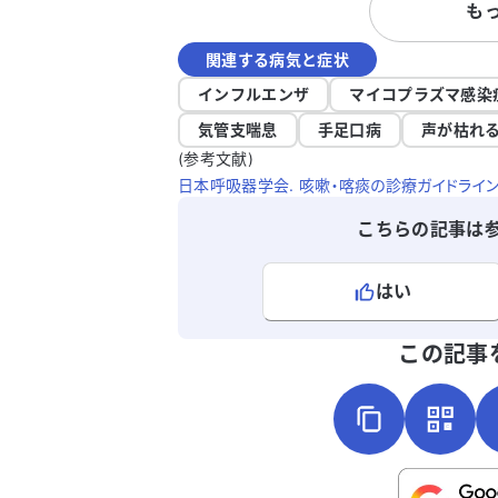
も
を受けていますが、これらの症状が肺炎
可能性があるのか心配です。どのように
関連する病気と症状
処すれば良いのか、アドバイスをいただ
ると助かります。肺炎の可能性について
インフルエンザ
マイコプラズマ感染
確認したいです。どうかよろしくお願い
気管支喘息
手足口病
声が枯れ
たします。
(参考文献)
日本呼吸器学会. 咳嗽・喀痰の診療ガイドライン20
こちらの記事は
はい
よろしければ、ご意見・ご感想をお
この記事
こちらは送信専用のフォームです。氏名や