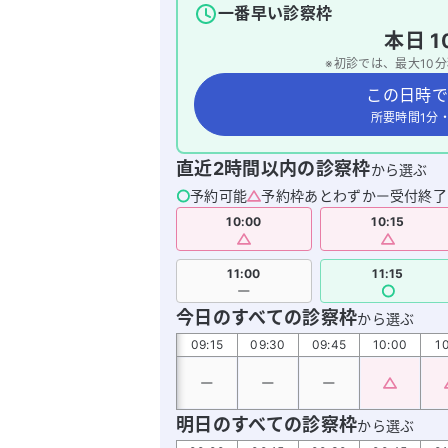
一番早い診察枠
本日
1
※初診では、最大
10
分
この日時で
所要時間1分
直近2時間以内の診察枠
から選ぶ
予約可能
予約枠あとわずか
受付終了
10:00
10:15
11:00
11:15
今日のすべての診察枠
から選ぶ
08:30
08:45
09:00
09:15
09:30
09:45
10:00
10
明日のすべての診察枠
から選ぶ