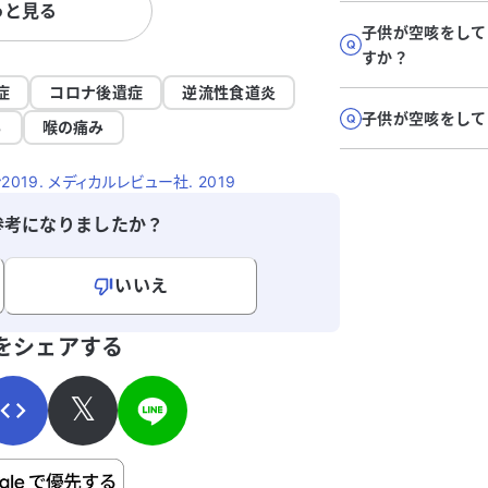
っと見る
の
もあり、風邪と診断されて薬を処方されま
しまい、
子供が空咳をして
対
したが、症状は改善されていません。 現
とです。
すか？
け
在、複数の薬を服用していますが、咳が続
ような表面
も
き、痰が絡むことがあります。喉の痛みや
生検を勧
症
コロナ後遺症
逆流性食道炎
い
しゃがれ声も治らず、夜中に息苦しさを感
ステロイ
子供が空咳をして
る
喉の痛み
じることが増えています。酸素濃度は96〜
いか試し
97％です。 持病として、シェーグレン症
ています
19. メディカルレビュー社. 2019
候群の可能性があり、ドライアイやドライ
め、どの
マウスの症状があります。内科では咳や喉
バイスを
参考になりましたか？
の痛みを和らげる薬を処方されています
良くなら
が、精密検査や血液検査の案内はありませ
す。どう
いいえ
ん。重篤化する前に原因を知りたいです。
どの科を受診し、どのような検査や治療を
寄せください。
受けるべきか、アドバイスをいただけると
をシェアする
助かります。
𝕏
ご自身の病気の詳細などの個人情報は入れないでくだ