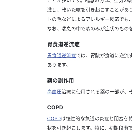
ことが多いです。喘息の方は、空気の
激し、乾いた咳を引き起こすことがあ
トの毛などによるアレルギー反応でも
なお、喘息の中で咳のみが症状のもの
胃食道逆流症
胃食道逆流症
では、胃酸が食道に逆流
あります。
薬の副作用
高血圧
治療に使用される薬の一部が、
COPD
COPD
は慢性的な気道の炎症と閉塞を
状を引き起こします。特に、初期段階