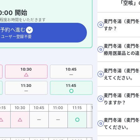
「空咳」
0:00
開始
程度お時間をいただきます
麦門冬湯（麦門冬
すか？
予約へ進む
・ユーザー登録不要
麦門冬湯（麦門冬
療用医薬品との違
10:30
10:45
麦門冬湯（麦門冬
えてください。
11:30
11:45
麦門冬湯（麦門冬
りますか？
:15
10:30
10:45
11:00
11:15
11:30
11:45
12:00
麦門冬湯（麦門冬
てください。