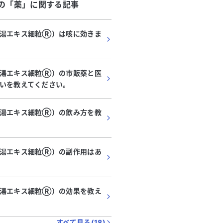
の「
薬
」に関する記事
湯エキス細粒Ⓡ️）は咳に効きま
湯エキス細粒Ⓡ️）の市販薬と医
いを教えてください。
湯エキス細粒Ⓡ️）の飲み方を教
湯エキス細粒Ⓡ️）の副作用はあ
12:15
12:30
12:45
13:00
13:15
13:30
13:45
湯エキス細粒Ⓡ️）の効果を教え
すべて見る(
18
)