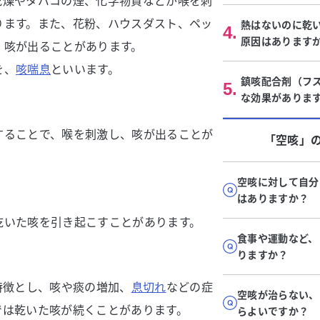
乾燥やタバコの煙、化学物質などが喉を刺
ります。また、花粉、ハウスダスト、ペッ
熱はないのに乾
4
.
原因はあります
、咳が出ることがあります。
を、
咳喘息
といいます。
鎮咳配合剤（フ
5
.
な効果がありま
することで、喉を刺激し、咳が出ることが
「空咳」
空咳に対して自分
はありますか？
乾いた咳を引き起こすことがあります。
食事や運動など、
りますか？
特徴とし、咳や痰の増加、
息切れ
などの症
空咳が治らない、
では乾いた咳が続くことがあります。
らよいですか？