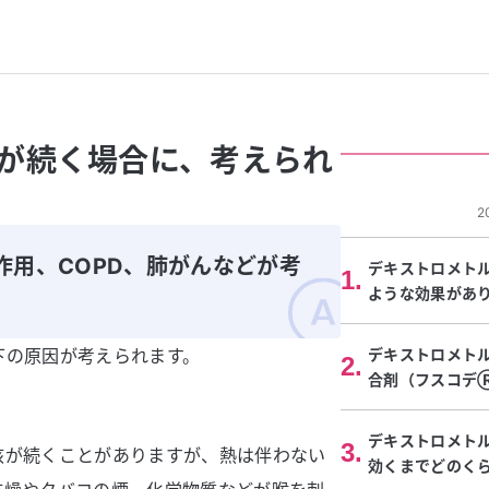
が続く場合に、考えられ
2
作用、COPD、肺がんなどが考
デキストロメト
1
.
ような効果があ
下の原因が考えられます。
デキストロメト
2
.
合剤（フスコデ
デキストロメト
3
.
咳が続くことがありますが、熱は伴わない
効くまでどのく