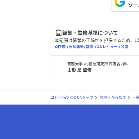
さい。
送
編集・監修基準について
本記事は情報の正確性を担保するため、
Q作成
➔
医師執筆/監修
➔
QAレビュー
➔
公開
京都大学iPS細胞研究所 呼吸器内科
山形 昂 監修
ユビー病気のQ&Aトップ
診療科から探す
一