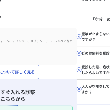
い
応
「空咳」
空咳が止まらない
ですか？
フォーム、テリルジー、メプチンエアー、レルベアなど
どの診療科を受診
受診した際、症状
について詳しく見る
したらよいですか
大人が空咳をして
ですぐ入れる診察
すか？
はこちらから