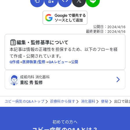
𝕏
こちらは送信専用のフォームです。氏名やご自身の病気の詳細な
公開日
：
2024/4/16
どの個人情報は入れないでください。
最終更新日
：
2024/4/16
編集・監修基準について
送信する
本記事は情報の正確性を担保するため、以下のフローを経
て作成・公開されています。
Q作成
➔
医師執筆/監修
➔
QAレビュー
➔
公開
成城内科 消化器科
重松 秀 監修
ユビー病気のQ&Aトップ
診療科から探す
消化器科
便秘
出口で詰
初めての方へ