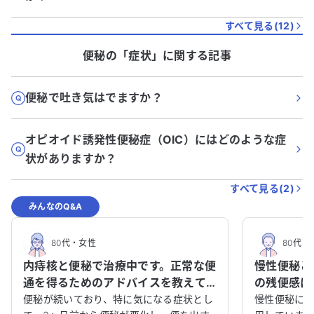
すべて見る(
12
)
便秘
の「
症状
」に関する記事
便秘で吐き気はでますか？
オピオイド誘発性便秘症（OIC）にはどのような症
状がありますか？
すべて見る(
2
)
みんなのQ&A
80代
・
女性
80代
・
内痔核と便秘で治療中です。正常な便
慢性便秘と
通を得るためのアドバイスを教えて
の残便感に
ください。
ください。
便秘が続いており、特に気になる症状とし
慢性便秘に悩