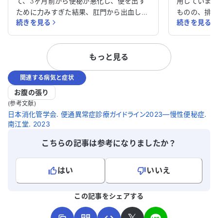
て、3ヶ月前から便秘が悪化し、便を出す
用していま
ために力みすぎた結果、肛門から出血して
ものの、排
続きを見る
続きを見る
しまいました。驚いて肛門科を受診したと
日中不快な思
ころ、内痔核と診断されました。念のため
剤も試しま
胃と大腸の内視鏡検査を受けましたが、異
でした。ま
もっと見る
常は見つかりませんでした。 便秘がさら
の影響もあ
に悪化し、さまざまな薬を試しましたが改
す。 心筋梗塞や不安定狭心症の治療も受け
関連する病気と症状
善されません。便秘薬を服用すると泥状の
ており、他
便になり、自然な便が出なくなってしまい
す。 毎日を
お腹の張り
ました。その結果、体調も徐々に悪化し、
に対処すれ
(参考文献)
食事も思うように摂れません。 本当にい
けると助か
日本消化管学会. 便通異常症診療ガイドライン2023―慢性便秘症.
南江堂. 2023
ぼ痔なのでしょうか。また、便が正常に出
いたします。
るようにするためにはどうすればよいので
こちらの記事は参考になりましたか？
しょうか。アドバイスをいただけると助か
ります。どうかよろしくお願いいたしま
す。
はい
いいえ
よろしければ、ご意見・ご感想をお寄せください。
この記事をシェアする