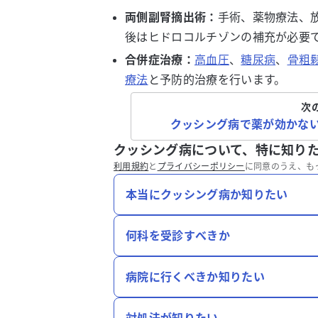
両側副腎摘出術：
手術、薬物療法、
後はヒドロコルチゾンの補充が必要
合併症治療：
高血圧
、
糖尿病
、
骨粗
療法
と予防的治療を行います。
次
クッシング病で薬が効かな
クッシング病について、特に知り
利用規約
と
プライバシーポリシー
に同意のうえ、も
本当にクッシング病か知りたい
何科を受診すべきか
病院に行くべきか知りたい