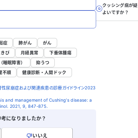
クッシング病が疑
よいですか？
鬆症
肺がん
がん
にきび
月経異常
下垂体腫瘍
（睡眠障害）
抑うつ
理不順
健康診断・人間ドック
性尿崩症および関連疾患の診療ガイドライン2023
osis and management of Cushing's disease: a
inol. 2021, 9, 847-875.
参考になりましたか？
いいえ