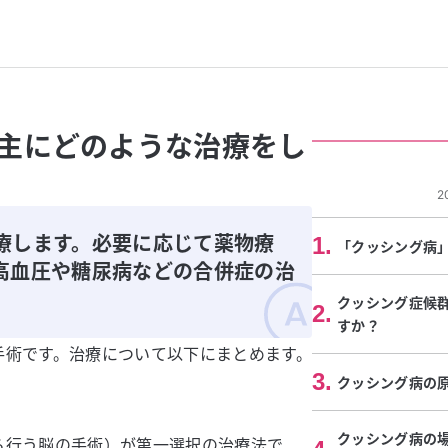
主にどのような治療をし
2
療します。必要に応じて薬物療
1
.
「クッシング病
高血圧や糖尿病などの合併症の治
クッシング症候
2
.
すか？
手術です。治療について以下にまとめます。
3
.
クッシング病の
クッシング病の
ら行う脳の手術）が第一選択の治療法で