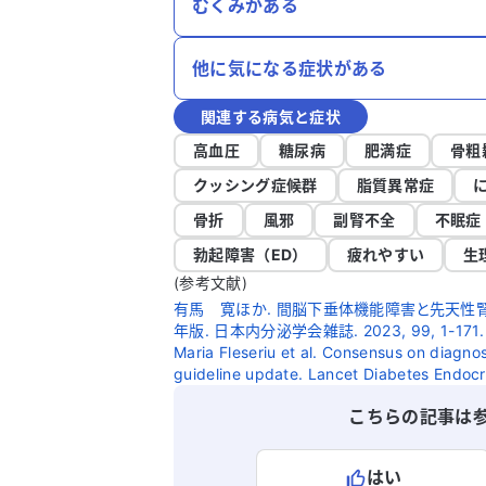
むくみがある
他に気になる症状がある
関連する病気と症状
高血圧
糖尿病
肥満症
骨粗
クッシング症候群
脂質異常症
骨折
風邪
副腎不全
不眠症
勃起障害（ED）
疲れやすい
生
(参考文献)
有馬 寛ほか. 間脳下垂体機能障害と先天性腎
年版. 日本内分泌学会雑誌. 2023, 99, 1-171.
Maria Fleseriu et al. Consensus on diagn
guideline update. Lancet Diabetes Endocr
こちらの記事は
はい