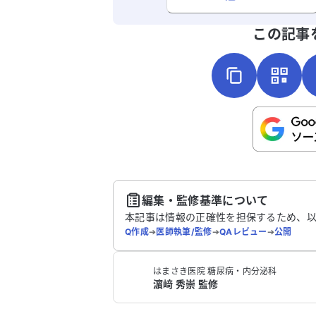
よろしければ、ご意見・ご感想をお
この記事
こちらは送信専用のフォームです。氏名や
さい。
送
編集・監修基準について
本記事は情報の正確性を担保するため、
Q作成
➔
医師執筆/監修
➔
QAレビュー
➔
公開
はまさき医院 糖尿病・内分泌科
濵﨑 秀崇 監修