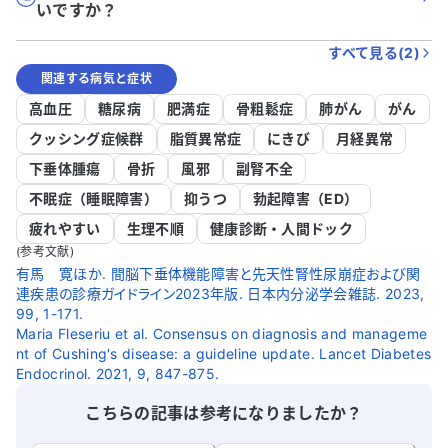
いですか？
すべて見る(
2
)
関連する病気と症状
高血圧
糖尿病
肥満症
骨粗鬆症
肺がん
がん
クッシング症候群
脂質異常症
にきび
月経異常
下垂体腫瘍
骨折
風邪
副腎不全
不眠症（睡眠障害）
抑うつ
勃起障害（ED）
疲れやすい
生理不順
健康診断・人間ドック
(参考文献)
有馬 寛ほか. 間脳下垂体機能障害と先天性腎性尿崩症および関
連疾患の診療ガイドライン2023年版. 日本内分泌学会雑誌. 2023,
99, 1-171.
Maria Fleseriu et al. Consensus on diagnosis and manageme
nt of Cushing's disease: a guideline update. Lancet Diabetes
Endocrinol. 2021, 9, 847-875.
こちらの記事は参考になりましたか？