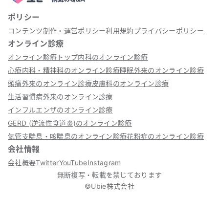
ポリシー
コンテンツ制作・運営ポリシー
利用規約
プライバシーポリシー
オンライン診療
オンライン診療トップ
内科のオンライン診療
心療内科・精神科のオンライン診療
睡眠外来のオンライン診療
頭痛外来のオンライン診療
皮膚科のオンライン診療
生活習慣病外来のオンライン診療
インフルエンザのオンライン診療
GERD (逆流性食道炎)のオンライン診療
気管支喘息・咳喘息のオンライン診療
花粉症のオンライン診療
会社情報
会社概要
Twitter
YouTube
Instagram
無断複写・転載を禁じております
©Ubie株式会社