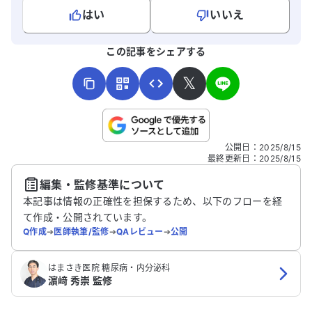
はい
いいえ
よろしければ、ご意見・ご感想をお寄せください。
この記事をシェアする
𝕏
こちらは送信専用のフォームです。氏名やご自身の病気の詳細な
公開日
：
2025/8/15
どの個人情報は入れないでください。
最終更新日
：
2025/8/15
編集・監修基準について
送信する
本記事は情報の正確性を担保するため、以下のフローを経
て作成・公開されています。
Q作成
➔
医師執筆/監修
➔
QAレビュー
➔
公開
はまさき医院 糖尿病・内分泌科
濵﨑 秀崇 監修