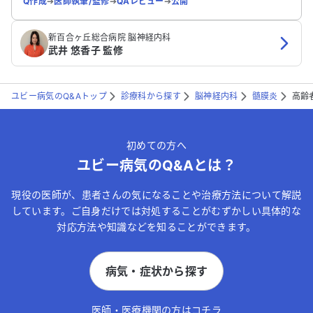
Q作成
➔
医師執筆/監修
➔
QAレビュー
➔
公開
新百合ヶ丘総合病院 脳神経内科
武井 悠香子 監修
ユビー病気のQ&Aトップ
診療科から探す
脳神経内科
髄膜炎
高齢
初めての方へ
ユビー病気のQ&Aとは？
現役の医師が、患者さんの気になることや治療方法について解説
しています。ご自身だけでは対処することがむずかしい具体的な
対応方法や知識などを知ることができます。
病気・症状から探す
医師・医療機関の方はコチラ