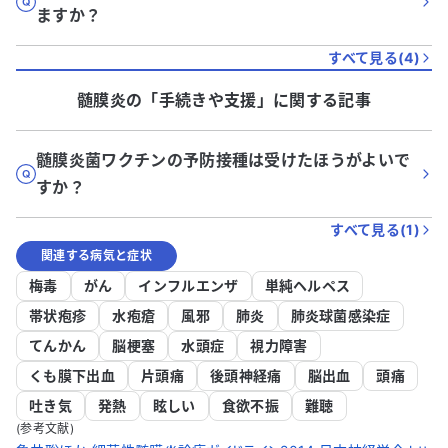
ますか？
すべて見る(
4
)
髄膜炎
の「
手続きや支援
」に関する記事
髄膜炎菌ワクチンの予防接種は受けたほうがよいで
すか？
すべて見る(
1
)
関連する病気と症状
梅毒
がん
インフルエンザ
単純ヘルペス
帯状疱疹
水疱瘡
風邪
肺炎
肺炎球菌感染症
てんかん
脳梗塞
水頭症
視力障害
くも膜下出血
片頭痛
後頭神経痛
脳出血
頭痛
吐き気
発熱
眩しい
食欲不振
難聴
(参考文献)