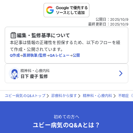
で、1ヶ月やそこらで簡単に治るとは思っ
ていません。ですが、母や会社の人事担当
者は、すぐにでも改善するべきだと考えて
こちらは送信専用のフォームです。氏名やご自身の病気の詳細な
公開日
：
2025/10/9
いるようです。 精神科のセカンドオピニオ
どの個人情報は入れないでください。
最終更新日
：
2025/10/9
ンを受けることに、何か意味はあるのでし
編集・監修基準について
ょうか？また、現在服用している睡眠薬が
送信する
本記事は情報の正確性を担保するため、以下のフローを経
合わないと感じているのは、私の体質の問
て作成・公開されています。
題なのでしょうか？ ご意見をお聞かせい
Q作成
➔
医師執筆/監修
➔
QAレビュー
➔
公開
ただけると幸いです。
精神科・心療内科
日下 慶子 監修
ユビー病気のQ&Aトップ
診療科から探す
精神科・心療内科
不眠症（
初めての方へ
ユビー病気のQ&Aとは？