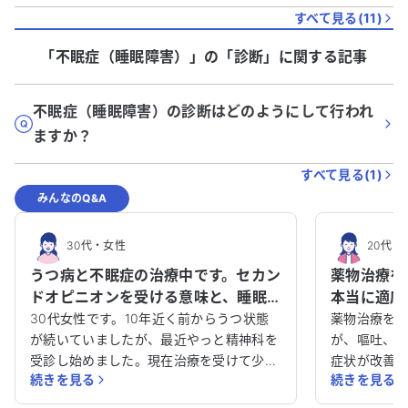
すべて見る(
11
)
「不眠症（睡眠障害）」
の「
診断
」に関する記事
不眠症（睡眠障害）の診断はどのようにして行われ
ますか？
すべて見る(
1
)
みんなのQ&A
30代
・
女性
20代
・
うつ病と不眠症の治療中です。セカン
薬物治療を
ドオピニオンを受ける意味と、睡眠
本当に適応
薬が私の体質に合うのか教えてくだ
要因の見直
30代女性です。10年近く前からうつ状態
薬物治療を始
さい。
が続いていましたが、最近やっと精神科を
が、嘔吐、
受診し始めました。現在治療を受けて少し
症状が改善
続きを見る
続きを見る
経ちますが、睡眠の問題が解決せず悩んで
伝え、先週
います。会社は現在休職中です。 睡眠薬な
見ています