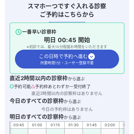
スマホ一つですぐ入れる診察
ご予約はこちらから
一番早い診察枠
明日
00:45
開始
※初診では、最大
10
分程度お時間をいただきます
この日時で予約へ進む
所要時間1分・ユーザー登録不要
直近2時間以内の診察枠
から選ぶ
予約可能
予約枠あとわずか
受付終了
直近2時間以内の診察枠はありません
今日のすべての診察枠
から選ぶ
今日の予約枠はありません
明日のすべての診察枠
から選ぶ
:30
00:45
01:00
01:15
01:30
01:45
02:00
02:15