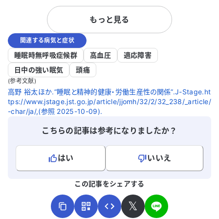
どの薬を4種類ほど内服していますが、一
ます。本当に
もっと見る
回の睡眠時間は4〜6時間程度です。その
の要因とし
後、眠気が残るため二度寝をして、合計で
コミュニケ
関連する病気と症状
8時間ほど睡眠を取っています。しかし、
いますが、
睡眠中に何度も夢を見てしまい、熟睡感を
き合ったり
睡眠時無呼吸症候群
高血圧
適応障害
得られません。仕事の面談があった日など
いない状況で
日中の強い眠気
頭痛
は、そのことが頭から離れず、睡眠薬を飲
策を検討し
(参考文献)
んでも眠れないことがありました。 2週間
のですが、
高野 裕太ほか.“睡眠と精神的健康・労働生産性の関係”.J-Stage.ht
に1回の頻度で通院しており、その度に薬
います。 本
tps://www.jstage.jst.go.jp/article/jjomh/32/2/32_238/_article/
の変更があります。このことを母と会社の
要因や対策
-char/ja/,(参照 2025-10-09).
担当者に相談したところ、二人ともセカン
しょうか。
こちらの記事は参考になりましたか？
ドオピニオンを受けるべきだと言います。
今の先生は、私の話をしっかり聞いてく
れ、意見も尊重してくれるので、できれば
はい
いいえ
このまま治療を続けたいと思っています。
よろしければ、ご意見・ご感想をお寄せください。
しかし、母は勝手に知人のつてを頼って、
この記事をシェアする
睡眠に特化した医師を紹介してきてしま
い、受診することになりました。 10年近
𝕏
く、うつ症状と不眠に悩まされてきたの