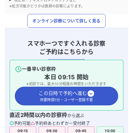
咳止め：デキストロメトルファンなど
※処方可能かどうかは医師の診察によります。
オンライン診療について詳しく見る
スマホ一つですぐ入れる診察
ご予約はこちらから
一番早い診察枠
本日
09:15
開始
※初診では、最大
10
分程度お時間をいただきます
この日時で予約へ進む
所要時間1分・ユーザー登録不要
直近2時間以内の診察枠
から選ぶ
予約可能
予約枠あとわずか
受付終了
09:15
09:30
09:45
10:00