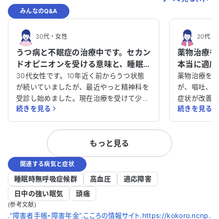
みんなのQ&A
30代
・
女性
20代
・
うつ病と不眠症の治療中です。セカン
薬物治療を
ドオピニオンを受ける意味と、睡眠
本当に適応
薬が私の体質に合うのか教えてくだ
要因の見直
30代女性です。10年近く前からうつ状態
薬物治療を始
さい。
が続いていましたが、最近やっと精神科を
が、嘔吐、
受診し始めました。現在治療を受けて少し
症状が改善
続きを見る
続きを見る
経ちますが、睡眠の問題が解決せず悩んで
伝え、先週
います。会社は現在休職中です。 睡眠薬な
見ています
どの薬を4種類ほど内服していますが、一
ます。本当に
もっと見る
回の睡眠時間は4〜6時間程度です。その
の要因とし
後、眠気が残るため二度寝をして、合計で
コミュニケ
関連する病気と症状
8時間ほど睡眠を取っています。しかし、
いますが、
睡眠中に何度も夢を見てしまい、熟睡感を
き合ったり
睡眠時無呼吸症候群
高血圧
適応障害
得られません。仕事の面談があった日など
いない状況で
日中の強い眠気
頭痛
は、そのことが頭から離れず、睡眠薬を飲
策を検討し
(参考文献)
んでも眠れないことがありました。 2週間
のですが、
.“障害者手帳・障害年金”.こころの情報サイト.https://kokoro.ncnp.