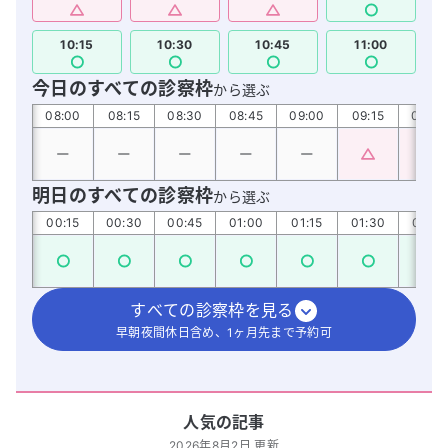
10:15
10:30
10:45
11:00
今日のすべての診察枠
から選ぶ
:45
08:00
08:15
08:30
08:45
09:00
09:15
09:30
明日のすべての診察枠
から選ぶ
:00
00:15
00:30
00:45
01:00
01:15
01:30
01:45
すべての診察枠を見る
早朝夜間休日含め、1ヶ月先まで予約可
人気の記事
2026年8月2日 更新