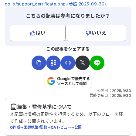
に1回の頻度で通院しており、その度に薬
います。 本
go.jp/support_certificate.php,(参照 2025-09-30).
の変更があります。このことを母と会社の
要因や対策
こちらの記事は参考になりましたか？
担当者に相談したところ、二人ともセカン
しょうか。
ドオピニオンを受けるべきだと言います。
今の先生は、私の話をしっかり聞いてく
はい
いいえ
れ、意見も尊重してくれるので、できれば
このまま治療を続けたいと思っています。
よろしければ、ご意見・ご感想をお寄せください。
この記事をシェアする
しかし、母は勝手に知人のつてを頼って、
睡眠に特化した医師を紹介してきてしま
𝕏
い、受診することになりました。 10年近
く、うつ症状と不眠に悩まされてきたの
で、1ヶ月やそこらで簡単に治るとは思っ
ていません。ですが、母や会社の人事担当
こちらは送信専用のフォームです。氏名やご自身の病気の詳細な
公開日
：
2025/9/30
者は、すぐにでも改善するべきだと考えて
どの個人情報は入れないでください。
最終更新日
：
2025/9/30
いるようです。 精神科のセカンドオピニオ
ンを受けることに、何か意味はあるのでし
編集・監修基準について
送信する
ょうか？また、現在服用している睡眠薬が
本記事は情報の正確性を担保するため、以下のフローを経
合わないと感じているのは、私の体質の問
て作成・公開されています。
題なのでしょうか？ ご意見をお聞かせい
Q作成
➔
医師執筆/監修
➔
QAレビュー
➔
公開
ただけると幸いです。