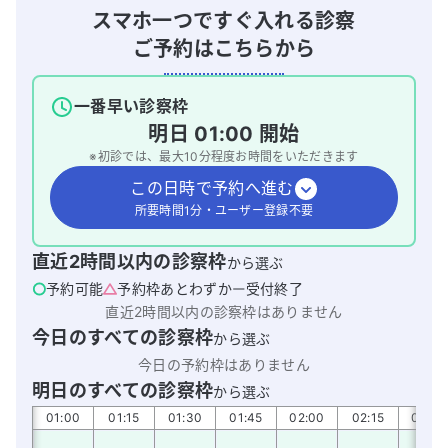
スマホ一つですぐ入れる診察
ご予約はこちらから
一番早い診察枠
明日
01:00
開始
※初診では、最大
10
分程度お時間をいただきます
この日時で予約へ進む
所要時間1分・ユーザー登録不要
直近2時間以内の診察枠
から選ぶ
予約可能
予約枠あとわずか
受付終了
直近2時間以内の診察枠はありません
今日のすべての診察枠
から選ぶ
今日の予約枠はありません
明日のすべての診察枠
から選ぶ
:45
01:00
01:15
01:30
01:45
02:00
02:15
02:30