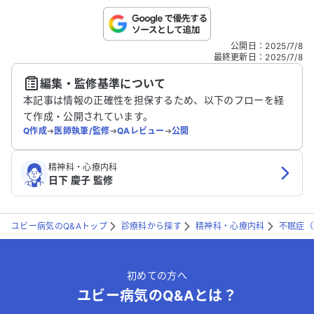
で、1ヶ月やそこらで簡単に治るとは思っ
ていません。ですが、母や会社の人事担当
者は、すぐにでも改善するべきだと考えて
こちらは送信専用のフォームです。氏名やご自身の病気の詳細な
公開日
：
2025/7/8
いるようです。 精神科のセカンドオピニオ
どの個人情報は入れないでください。
最終更新日
：
2025/7/8
ンを受けることに、何か意味はあるのでし
編集・監修基準について
ょうか？また、現在服用している睡眠薬が
送信する
本記事は情報の正確性を担保するため、以下のフローを経
合わないと感じているのは、私の体質の問
て作成・公開されています。
題なのでしょうか？ ご意見をお聞かせい
Q作成
➔
医師執筆/監修
➔
QAレビュー
➔
公開
ただけると幸いです。
精神科・心療内科
日下 慶子 監修
ユビー病気のQ&Aトップ
診療科から探す
精神科・心療内科
不眠症（
初めての方へ
ユビー病気のQ&Aとは？