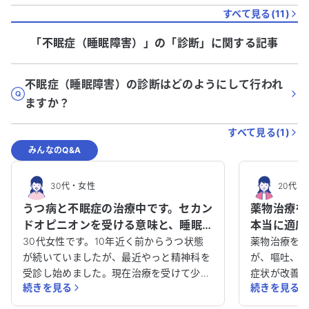
すべて見る(
11
)
「不眠症（睡眠障害）」
の「
診断
」に関する記事
不眠症（睡眠障害）の診断はどのようにして行われ
ますか？
すべて見る(
1
)
みんなのQ&A
30代
・
女性
20代
・
うつ病と不眠症の治療中です。セカン
薬物治療を
ドオピニオンを受ける意味と、睡眠
本当に適応
薬が私の体質に合うのか教えてくだ
要因の見直
30代女性です。10年近く前からうつ状態
薬物治療を始
さい。
が続いていましたが、最近やっと精神科を
が、嘔吐、
受診し始めました。現在治療を受けて少し
症状が改善
続きを見る
続きを見る
経ちますが、睡眠の問題が解決せず悩んで
伝え、先週
います。会社は現在休職中です。 睡眠薬な
見ています