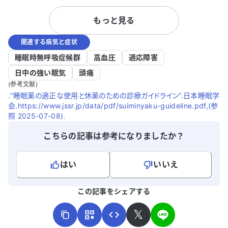
どの薬を4種類ほど内服していますが、一
ます。本当に
もっと見る
回の睡眠時間は4〜6時間程度です。その
の要因とし
後、眠気が残るため二度寝をして、合計で
コミュニケ
関連する病気と症状
8時間ほど睡眠を取っています。しかし、
いますが、
睡眠中に何度も夢を見てしまい、熟睡感を
き合ったり
睡眠時無呼吸症候群
高血圧
適応障害
得られません。仕事の面談があった日など
いない状況で
日中の強い眠気
頭痛
は、そのことが頭から離れず、睡眠薬を飲
策を検討し
(参考文献)
んでも眠れないことがありました。 2週間
のですが、
.“睡眠薬の適正な使用と休薬のための診療ガイドライン”.日本睡眠学
に1回の頻度で通院しており、その度に薬
います。 本
会.https://www.jssr.jp/data/pdf/suiminyaku-guideline.pdf,(参
の変更があります。このことを母と会社の
要因や対策
照 2025-07-08).
担当者に相談したところ、二人ともセカン
しょうか。
こちらの記事は参考になりましたか？
ドオピニオンを受けるべきだと言います。
今の先生は、私の話をしっかり聞いてく
れ、意見も尊重してくれるので、できれば
はい
いいえ
このまま治療を続けたいと思っています。
よろしければ、ご意見・ご感想をお寄せください。
しかし、母は勝手に知人のつてを頼って、
この記事をシェアする
睡眠に特化した医師を紹介してきてしま
い、受診することになりました。 10年近
𝕏
く、うつ症状と不眠に悩まされてきたの