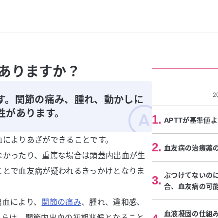
ありますか？
2
す。関節の痛み、腫れ、動かしに
性があります。
1
.
APTTが基準値
血によりあざができることです。
2
.
血友病の治療薬
なかったり、重篤な場合は頭蓋内出血が生
ことで血友病が疑われるきっかけとなりま
ぶつけてないの
3
.
合、血友病の可
出血により、
関節の痛み
、腫れ、違和感、
血液凝固の仕組
れらは、関節内出血の初期兆候となること