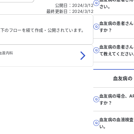
公開日
：
2024/3/12
さい。
最終更新日
：
2024/3/12
信する
血友病の患者さん
以下のフローを経て作成・公開されています。
すか？
血友病の患者さん
血液内科
て教えてください
血友病
の
血友病の場合、A
すか？
血友病の血液検査
い。