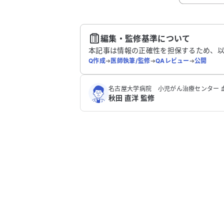
送
編集・監修基準について
本記事は情報の正確性を担保するため、
Q作成
➔
医師執筆/監修
➔
QAレビュー
➔
公開
名古屋大学病院 小児がん治療センター 
秋田 直洋 監修