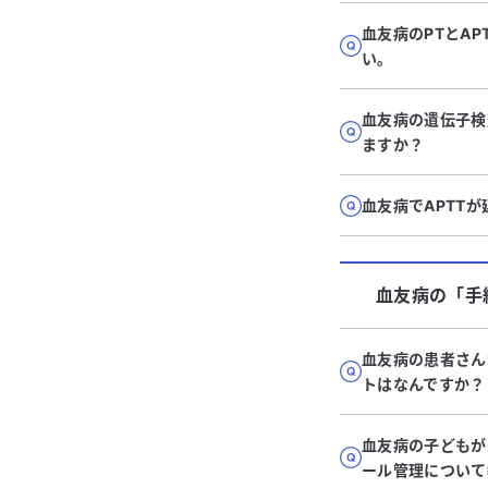
血友病のPTとA
い。
血友病の遺伝子検
ますか？
血友病でAPTT
血友病
の「
手
血友病の患者さん
トはなんですか？
血友病の子どもが
ール管理について