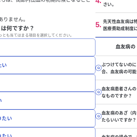
4
.
さい。
ありません。
先天性血友病は
5
.
とは何ですか？
医療費助成制度
っとも当てはまる項目を選択してください。
血友病
の
ぶつけてないのに
たい
合、血友病の可能
血友病患者さんの
なものですか？
い
血友病のあざ（内
りたい
たらいいですか？
りたい
血友病の場合で、