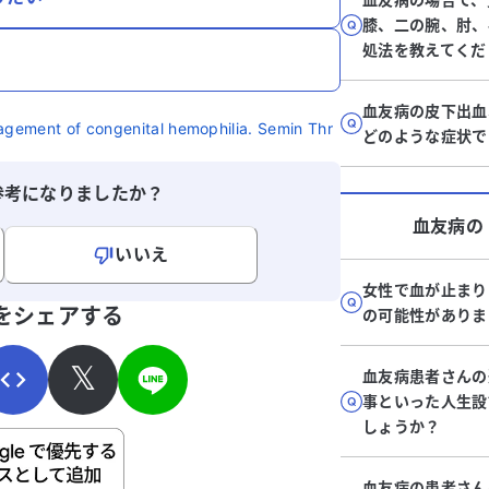
膝、二の腕、肘、
処法を教えてくだ
血友病の皮下出血
gement of congenital hemophilia. Semin Thr
どのような症状で
参考になりましたか？
血友病
の
いいえ
女性で血が止まり
寄せください。
をシェアする
の可能性がありま
𝕏
血友病患者さんの
事といった人生設
しょうか？
ご自身の病気の詳細などの個人情報は入れないでくだ
血友病の患者さん