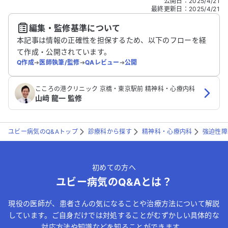
公開日
：
2025/4/21
どの個人情報は入れないでください。
最終更新日
：
2025/4/21
編集・監修基準について
送信する
本記事は情報の正確性を担保するため、以下のフローを経
て作成・公開されています。
Q作成
➔
医師執筆/監修
➔
QAレビュー
➔
公開
こころの港クリニック 京橋・東京駅前 精神科・心療内科
山﨑 龍一 監修
ユビー病気のQ&Aトップ
診療科から探す
精神科・心療内科
強迫性障
初めての方へ
ユビー病気のQ&Aとは？
現役の医師が、患者さんの気になることや治療方法について解説
しています。ご自身だけでは対処することがむずかしい具体的な
対応方法や知識などを知ることができます。