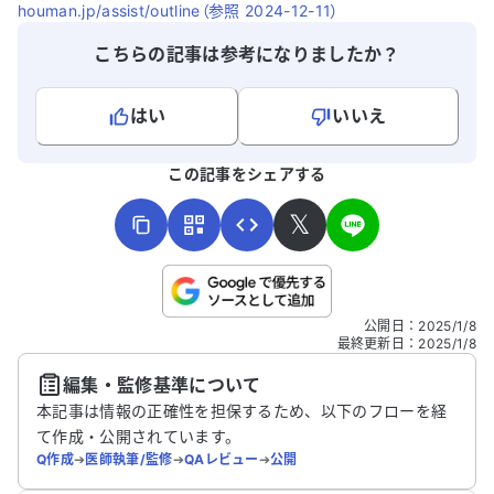
houman.jp/assist/outline（参照 2024-12-11）
こちらの記事は参考になりましたか？
はい
いいえ
よろしければ、ご意見・ご感想をお寄せください。
この記事をシェアする
𝕏
こちらは送信専用のフォームです。氏名やご自身の病気の詳細な
公開日
：
2025/1/8
どの個人情報は入れないでください。
最終更新日
：
2025/1/8
編集・監修基準について
送信する
本記事は情報の正確性を担保するため、以下のフローを経
て作成・公開されています。
Q作成
➔
医師執筆/監修
➔
QAレビュー
➔
公開