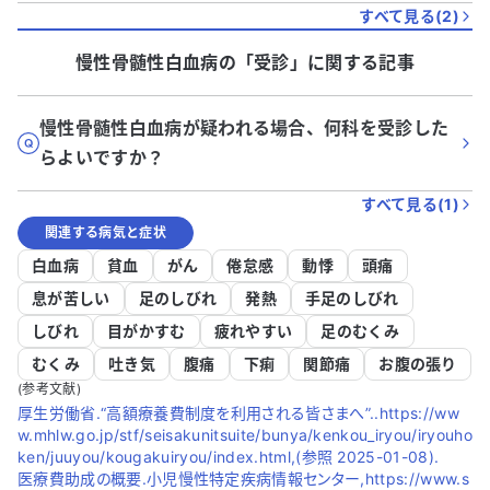
すべて見る(
2
)
慢性骨髄性白血病
の「
受診
」に関する記事
慢性骨髄性白血病が疑われる場合、何科を受診した
らよいですか？
すべて見る(
1
)
関連する病気と症状
白血病
貧血
がん
倦怠感
動悸
頭痛
息が苦しい
足のしびれ
発熱
手足のしびれ
しびれ
目がかすむ
疲れやすい
足のむくみ
むくみ
吐き気
腹痛
下痢
関節痛
お腹の張り
(参考文献)
厚生労働省.“高額療養費制度を利用される皆さまへ”..https://ww
w.mhlw.go.jp/stf/seisakunitsuite/bunya/kenkou_iryou/iryouho
ken/juuyou/kougakuiryou/index.html,(参照 2025-01-08).
医療費助成の概要.小児慢性特定疾病情報センター,https://www.s