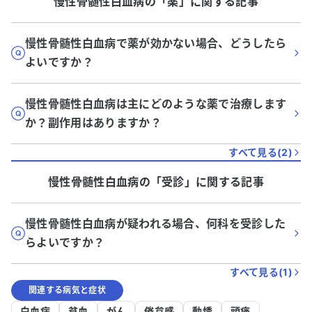
慢性骨髄性白血病
の「
薬
」に関する記事
慢性骨髄性白血病で薬が効かない場合、どうしたら
よいですか？
慢性骨髄性白血病は主にどのような薬で治療します
か？副作用はありますか？
すべて見る(
2
)
慢性骨髄性白血病
の「
受診
」に関する記事
慢性骨髄性白血病が疑われる場合、何科を受診した
らよいですか？
すべて見る(
1
)
関連する病気と症状
白血病
貧血
がん
倦怠感
動悸
頭痛