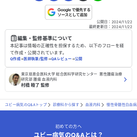
こちらは送信専用のフォームです。氏名やご自身の病気の詳細な
公開日
：
2024/11/22
どの個人情報は入れないでください。
最終更新日
：
2024/11/22
編集・監修基準について
送信する
本記事は情報の正確性を担保するため、以下のフローを経
て作成・公開されています。
Q作成
➔
医師執筆/監修
➔
QAレビュー
➔
公開
‪東京慈恵会医科大学 総合医科学研究センター ‬ 悪性腫瘍治療
研究部‬ 腫瘍 血液内科
村橋 睦了 監修
ユビー病気のQ&Aトップ
診療科から探す
血液内科
慢性骨髄性白血病
初めての方へ
ユビー病気のQ&Aとは？