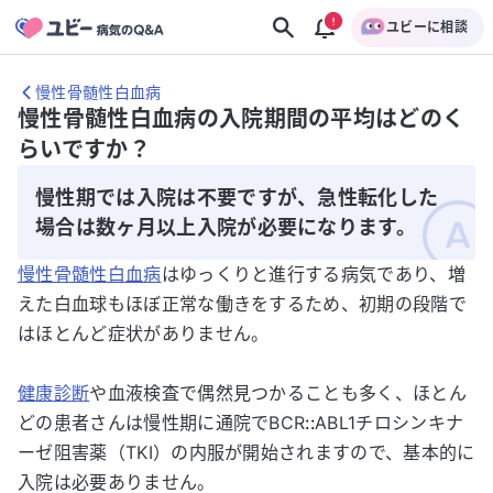
ユビーに相談
慢性骨髄性白血病
慢性骨髄性白血病の入院期間の平均はどのく
らいですか？
慢性期では入院は不要ですが、急性転化した
場合は数ヶ月以上入院が必要になります。
慢性骨髄性白血病
はゆっくりと進行する病気であり、増
えた白血球もほぼ正常な働きをするため、初期の段階で
はほとんど症状がありません。
健康診断
や血液検査で偶然見つかることも多く、ほとん
どの患者さんは慢性期に通院でBCR
::
ABL1チロシンキナ
ーゼ阻害薬（TKI）の内服が開始されますので、基本的に
入院は必要ありません。