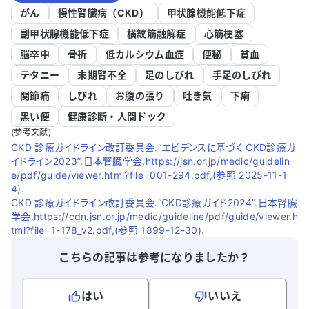
がん
慢性腎臓病（CKD）
甲状腺機能低下症
副甲状腺機能低下症
横紋筋融解症
心筋梗塞
脳卒中
骨折
低カルシウム血症
便秘
貧血
テタニー
末期腎不全
足のしびれ
手足のしびれ
関節痛
しびれ
お腹の張り
吐き気
下痢
黒い便
健康診断・人間ドック
(参考文献)
CKD 診療ガイドライン改訂委員会.“エビデンスに基づく CKD診療ガ
イドライン2023”.日本腎臓学会.https://jsn.or.jp/medic/guidelin
e/pdf/guide/viewer.html?file=001-294.pdf,(参照 2025-11-1
4).
CKD 診療ガイドライン改訂委員会.“CKD診療ガイド2024”.日本腎臓
学会.https://cdn.jsn.or.jp/medic/guideline/pdf/guide/viewer.h
tml?file=1-178_v2.pdf,(参照 1899-12-30).
こちらの記事は参考になりましたか？
はい
いいえ