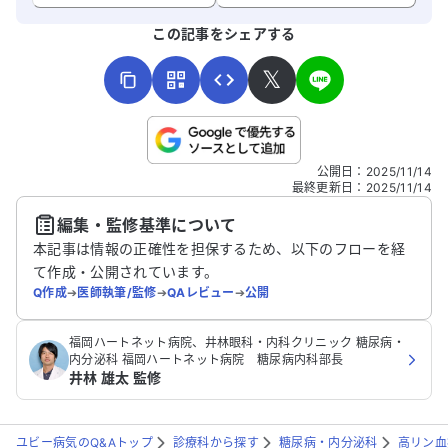
よろしければ、ご意見・ご感想をお寄せください。
この記事をシェアする
𝕏
こちらは送信専用のフォームです。氏名やご自身の病気の詳細な
公開日
：
2025/11/14
どの個人情報は入れないでください。
最終更新日
：
2025/11/14
編集・監修基準について
送信する
本記事は情報の正確性を担保するため、以下のフローを経
て作成・公開されています。
Q作成
➔
医師執筆/監修
➔
QAレビュー
➔
公開
福岡ハートネット病院、井林眼科・内科クリニック 糖尿病・
内分泌科 福岡ハートネット病院 糖尿病内科部長
井林 雄太 監修
ユビー病気のQ&Aトップ
診療科から探す
糖尿病・内分泌科
高リン血