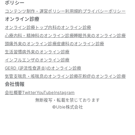
ポリシー
コンテンツ制作・運営ポリシー
利用規約
プライバシーポリシー
オンライン診療
オンライン診療トップ
内科のオンライン診療
心療内科・精神科のオンライン診療
睡眠外来のオンライン診療
頭痛外来のオンライン診療
皮膚科のオンライン診療
生活習慣病外来のオンライン診療
インフルエンザのオンライン診療
GERD (逆流性食道炎)のオンライン診療
気管支喘息・咳喘息のオンライン診療
花粉症のオンライン診療
会社情報
会社概要
Twitter
YouTube
Instagram
無断複写・転載を禁じております
©Ubie株式会社