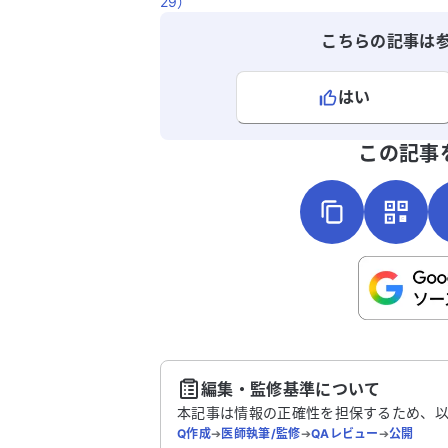
29）
こちらの記事は
はい
よろしければ、ご意見・ご感想をお
この記事
こちらは送信専用のフォームです。氏名や
さい。
送
編集・監修基準について
本記事は情報の正確性を担保するため、
Q作成
➔
医師執筆/監修
➔
QAレビュー
➔
公開