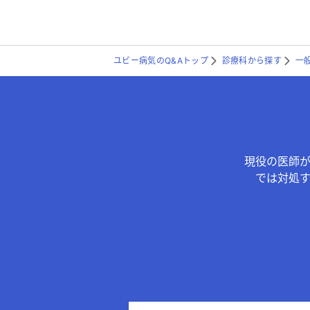
ユビー病気のQ&Aトップ
診療科から探す
一
現役の医師
では対処