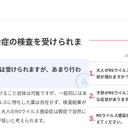
染症の検査を受けられま
2
のは受けられますが、あまり行わ
大人がRSウイ
1
.
状が現れますか
けること自体は可能ですが、一般的にはあ
子供がRSウイ
2
.
な症状がありま
ルスに特化した薬は存在せず、検査結果が
大人のRSウイルス感染症は軽症で自然に
RSウイルス感
3
.
が低いと考えられます。
えてください。