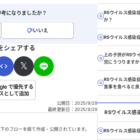
参考になりましたか？
RSウイルス感染
か？
いいえ
RSウイルス感染
寄せください。
をシェアする
上の子供がRSウ
児にうつりますか
𝕏
RSウイルス感染
食事を食べると良
ご自身の病気の詳細などの個人情報は入れないでくだ
公開日
：
2025/9/29
最終更新日
：
2025/9/29
信する
RSウイルス感
以下のフローを経て作成・公開されています。
RSウイルス感染