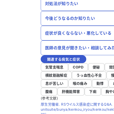
対処法が知りたい
今後どうなるのか知りたい
症状が良くならない・悪化している
医師の意見が聞きたい・相談してみ
関連する病気と症状
気管支喘息
COPD
便秘
間
横紋筋融解症
うっ血性心不全
息が苦しい
喉の痛み
動悸
腹痛
肝機能障害
下痢
胸や
(参考文献)
厚生労働省. RSウイルス感染症に関するQ&A. 厚生労働省,
unitsuite/bunya/kenkou_iryou/kenkou/k