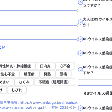
きですか？
大人はRSウイル
か？
RSウイルス感染
たい
RSウイルス感染
質性肺炎・肺線維症
口内炎
心不全
RSウイルス感染
すか？
慢性心不全
糖尿病
発熱
頭痛
めまい
むくみ
不眠症（睡眠障害）
け
しびれ
RSウイルス感
 https://www.mhlw.go.jp/stf/seisak
ekkaku-kansenshou/rsv_qa.htm（参照 2025-09-
RSウイルス感染