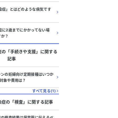
染症」とはどのような病気です
症に2歳までにかかってない場
すか？
症
の「
手続きや支援
」に関する
記事
チンの妊婦向け定期接種はいつか
対象や費用は？
すべて見る(
1
)
染症
の「
検査
」に関する記事
症の検査結果は保育園に伝えるべ