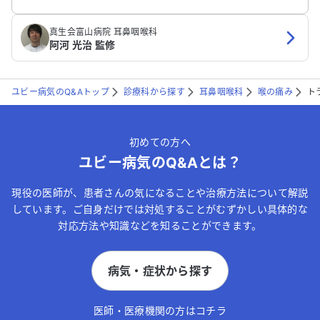
真生会富山病院 耳鼻咽喉科
阿河 光治 監修
ユビー病気のQ&Aトップ
診療科から探す
耳鼻咽喉科
喉の痛み
ト
初めての方へ
ユビー病気のQ&Aとは？
現役の医師が、患者さんの気になることや治療方法について解説
しています。ご自身だけでは対処することがむずかしい具体的な
対応方法や知識などを知ることができます。
病気・症状から探す
医師・医療機関の方はコチラ