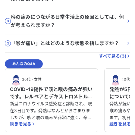
喉の痛みにつながる日常生活上の原因としては、何
が考えられますか？
「喉が痛い」とはどのような状態を指しますか？
すべて見る(
3
)
みんなのQ&A
30代
・
女性
40代
・
COVID-19陽性で咳と喉の痛みが強い
発熱が5日
です。レルベアとデキストロメトルフ
について相
ァン、フスコデの併用について教え
新型コロナウイルス感染症と診断され、現
発熱が続い
てください。
在3日目です。発熱はなんとかおさまりま
喉の痛みや
したが、咳と喉の痛みが非常に強く、辛い
ます。初日
続きを見る
続きを見る
状況です。 現在、咳止めや抗炎症剤、コロ
したが、コ
ナ治療薬を服用しており、併用が問題ない
した。処方