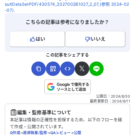
sultDataSetPDF/430574_3327002B1027_2_07,(参照 2024-02
-07).
こちらの記事は参考になりましたか？
はい
いいえ
よろしければ、ご意見・ご感想をお寄せください。
この記事をシェアする
𝕏
こちらは送信専用のフォームです。氏名やご自身の病気の詳細な
公開日
：
2024/8/30
どの個人情報は入れないでください。
最終更新日
：
2024/9/11
編集・監修基準について
送信する
本記事は情報の正確性を担保するため、以下のフローを経
て作成・公開されています。
Q作成
➔
医師執筆/監修
➔
QAレビュー
➔
公開