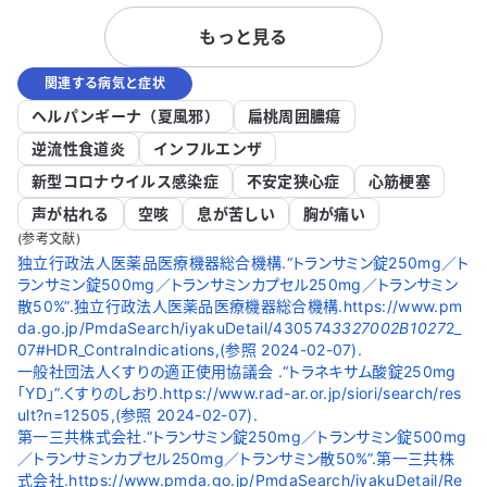
か心配です。他の医師の意見も聞いてみた
完全には下
もっと見る
いと考えています。 この状況でどのように
りますが、再
対処すれば良いのか、アドバイスをいただ
日目にかか
関連する病気と症状
けると助かります。併用についての安全性
音を確認した
や、症状を和らげるための方法について教
日目の朝は3
ヘルパンギーナ（夏風邪）
扁桃周囲膿瘍
えていただければ幸いです。
仕事に行き
逆流性食道炎
インフルエンザ
がり、帰宅
新型コロナウイルス感染症
不安定狭心症
心筋梗塞
応しましたが
があります
声が枯れる
空咳
息が苦しい
胸が痛い
ればよいの
(参考文献)
助かります
独立行政法人医薬品医療機器総合機構.“トランサミン錠250mg／ト
ランサミン錠500mg／トランサミンカプセル250mg／トランサミン
るように感
散50%”.独立行政法人医薬品医療機器総合機構.https://www.pm
いです。
da.go.jp/PmdaSearch/iyakuDetail/430574
3327002B1027
2_
07#HDR_ContraIndications,(参照 2024-02-07).
一般社団法人くすりの適正使用協議会 .“トラネキサム酸錠250mg
「YD」”.くすりのしおり.https://www.rad-ar.or.jp/siori/search/res
ult?n=12505,(参照 2024-02-07).
第一三共株式会社.“トランサミン錠250mg／トランサミン錠500mg
／トランサミンカプセル250mg／トランサミン散50%”.第一三共株
式会社.https://www.pmda.go.jp/PmdaSearch/iyakuDetail/Re