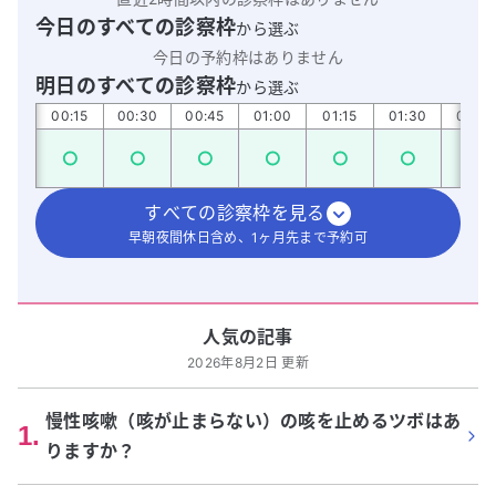
今日のすべての診察枠
から選ぶ
今日の予約枠はありません
明日のすべての診察枠
から選ぶ
:00
00:15
00:30
00:45
01:00
01:15
01:30
01:45
すべての診察枠を見る
早朝夜間休日含め、1ヶ月先まで予約可
人気の記事
2026年8月2日 更新
慢性咳嗽（咳が止まらない）の咳を止めるツボはあ
1
.
りますか？