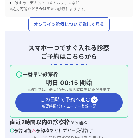
咳止め：デキストロメトルファンなど
※処方可能かどうかは医師の診察によります。
オンライン診療について詳しく見る
スマホ一つですぐ入れる診察
ご予約はこちらから
一番早い診察枠
明日
00:15
開始
※初診では、最大
10
分程度お時間をいただきます
この日時で予約へ進む
所要時間1分・ユーザー登録不要
直近2時間以内の診察枠
から選ぶ
予約可能
予約枠あとわずか
受付終了
直近2時間以内の診察枠はありません