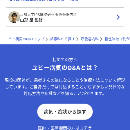
京都大学iPS細胞研究所 呼吸器内科
山形 昂 監修
ユビー病気のQ&Aトップ
診療科から探す
呼吸器内科
慢性咳嗽（咳が
初めての方へ
ユビー病気のQ&Aとは？
現役の医師が、患者さんの気になることや治療方法について解説
しています。ご自身だけでは対処することがむずかしい具体的な
対応方法や知識などを知ることができます。
病気・症状から探す
医師・医療機関の方はコチラ