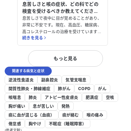
息苦しさと咳の症状、どの科でどの
検査を受けるべきか教えてくださ
い。
息苦しさで夜中に目が覚めることがあり、
非常に不安です。現在、高血圧、糖尿病、
高コレステロールの治療を受けています。
続きを見る
数か月前に海外から帰国した際に感染症に
かかり、その後、咳や喉の痛みが続いてい
ます。息を吐くときに小さな音がすること
もっと見る
もあり、風邪と診断されて薬を処方されま
したが、症状は改善されていません。 現
関連する病気と症状
在、複数の薬を服用していますが、咳が続
き、痰が絡むことがあります。喉の痛みや
逆流性食道炎
副鼻腔炎
気管支喘息
しゃがれ声も治らず、夜中に息苦しさを感
間質性肺炎・肺線維症
肺がん
COPD
がん
じることが増えています。酸素濃度は96〜
咳喘息
肺炎
アトピー性皮膚炎
肥満症
空咳
97％です。 持病として、シェーグレン症
候群の可能性があり、ドライアイやドライ
胸が痛い
息が苦しい
発熱
マウスの症状があります。内科では咳や喉
痰に血が混じる（血痰）
痰が絡む
喉の痛み
の痛みを和らげる薬を処方されています
倦怠感
胸やけ
不眠症（睡眠障害）
が、精密検査や血液検査の案内はありませ
(参考文献)