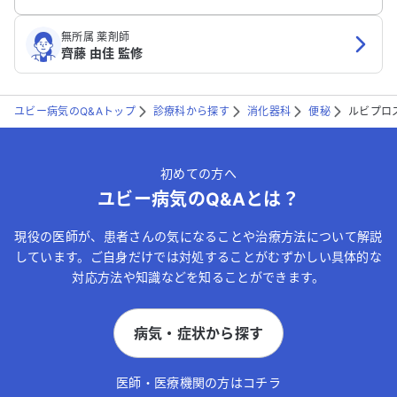
無所属 薬剤師
齊藤 由佳 監修
ユビー病気のQ&Aトップ
診療科から探す
消化器科
便秘
ルビプロ
初めての方へ
ユビー病気のQ&Aとは？
現役の医師が、患者さんの気になることや治療方法について解説
しています。ご自身だけでは対処することがむずかしい具体的な
対応方法や知識などを知ることができます。
病気・症状から探す
医師・医療機関の方はコチラ