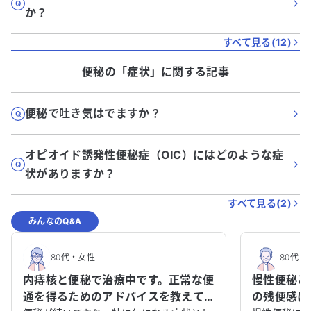
か？
すべて見る(
12
)
便秘
の「
症状
」に関する記事
便秘で吐き気はでますか？
オピオイド誘発性便秘症（OIC）にはどのような症
状がありますか？
すべて見る(
2
)
みんなのQ&A
80代
・
女性
80代
・
内痔核と便秘で治療中です。正常な便
慢性便秘と
通を得るためのアドバイスを教えて
の残便感に