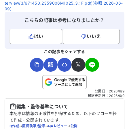
terview/3/671450_2359006M1025_3_1F.pdf,(参照 2026-06-
09).
こちらの記事は参考になりましたか？
はい
いいえ
よろしければ、ご意見・ご感想をお寄せください。
この記事をシェアする
𝕏
こちらは送信専用のフォームです。氏名やご自身の病気の詳細な
公開日
：
2026/6/9
どの個人情報は入れないでください。
最終更新日
：
2026/6/9
編集・監修基準について
送信する
本記事は情報の正確性を担保するため、以下のフローを経
て作成・公開されています。
Q作成
➔
医師執筆/監修
➔
QAレビュー
➔
公開