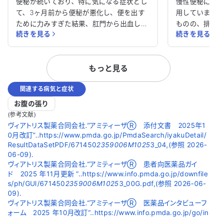
ください。
ください。
便秘が続いており、特に気になる症状とし
慢性便秘に悩
て、3ヶ月前から便秘が悪化し、便を出す
用していま
ために力みすぎた結果、肛門から出血して
ものの、排
続きを見る
続きを見る
しまいました。驚いて肛門科を受診したと
日中不快な思
ころ、内痔核と診断されました。念のため
剤も試しま
胃と大腸の内視鏡検査を受けましたが、異
でした。ま
もっと見る
常は見つかりませんでした。 便秘がさら
の影響もあ
に悪化し、さまざまな薬を試しましたが改
す。 心筋梗塞や不安定狭心症の治療も受け
関連する病気と症状
善されません。便秘薬を服用すると泥状の
ており、他
便になり、自然な便が出なくなってしまい
す。 毎日を
お腹の張り
ました。その結果、体調も徐々に悪化し、
に対処すれ
(参考文献)
食事も思うように摂れません。 本当にい
けると助か
ヴィアトリス製薬合同会社.“アミティーザⓇ 添付文書 2025年1
0月改訂”..https://www.pmda.go.jp/PmdaSearch/iyakuDetail/
ぼ痔なのでしょうか。また、便が正常に出
いたします。
ResultDataSetPDF/671450
2359006M1025
3_04,(参照 2026-
るようにするためにはどうすればよいので
06-09).
しょうか。アドバイスをいただけると助か
ヴィアトリス製薬合同会社.“アミティーザⓇ 患者向医薬品ガイ
ります。どうかよろしくお願いいたしま
ド 2025 年11月更新 ”..https://www.info.pmda.go.jp/downfile
す。
s/ph/GUI/671450
2359006M1025
3_00G.pdf,(参照 2026-06-
09).
ヴィアトリス製薬合同会社.“アミティーザⓇ 医薬品インタビューフ
ォーム 2025 年10月改訂”..https://www.info.pmda.go.jp/go/in