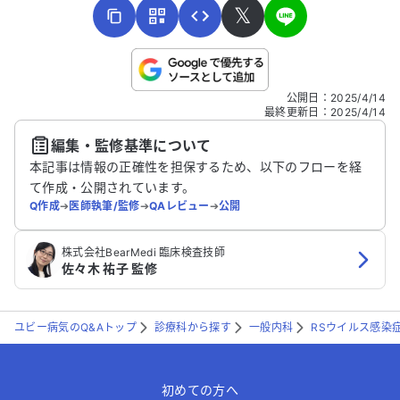
𝕏
こちらは送信専用のフォームです。氏名やご自身の病気の詳細な
公開日
：
2025/4/14
どの個人情報は入れないでください。
最終更新日
：
2025/4/14
編集・監修基準について
送信する
本記事は情報の正確性を担保するため、以下のフローを経
て作成・公開されています。
Q作成
➔
医師執筆/監修
➔
QAレビュー
➔
公開
株式会社BearMedi 臨床検査技師
佐々木 祐子 監修
ユビー病気のQ&Aトップ
診療科から探す
一般内科
RSウイルス感染
初めての方へ