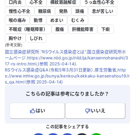
口内炎
心不全
横紋筋融解症
うっ血性心不全
慢性心不全
糖尿病
発熱
頭痛
息が苦しい
喉の痛み
動悸
めまい
むくみ
不眠症（睡眠障害）
腹痛
肝機能障害
下痢
胸やけ
しびれ
(参考文献)
国立感染症研究所.“RSウイルス感染症とは”.国立感染症研究所ホ
ームページ.https://www.niid.go.jp/niid/ja/kansennohanashi/3
17-rs-intro.html,(参照 2025-04-14).
RSウイルス感染症Q&A（令和5年3月31日更新）.厚生労働省,http
s://www.mhlw.go.jp/bunya/kenkou/kekkaku-kansenshou19/r
s_qa.html（参照 2025-04-14）
こちらの記事は参考になりましたか？
はい
いいえ
よろしければ、ご意見・ご感想をお寄せください。
この記事をシェアする