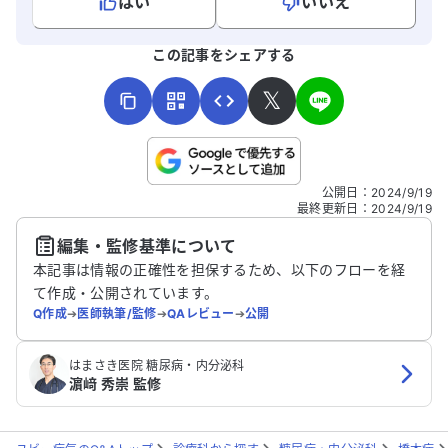
はい
いいえ
よろしければ、ご意見・ご感想をお寄せください。
この記事をシェアする
𝕏
こちらは送信専用のフォームです。氏名やご自身の病気の詳細な
公開日
：
2024/9/19
どの個人情報は入れないでください。
最終更新日
：
2024/9/19
編集・監修基準について
送信する
本記事は情報の正確性を担保するため、以下のフローを経
て作成・公開されています。
Q作成
➔
医師執筆/監修
➔
QAレビュー
➔
公開
はまさき医院 糖尿病・内分泌科
濵﨑 秀崇 監修