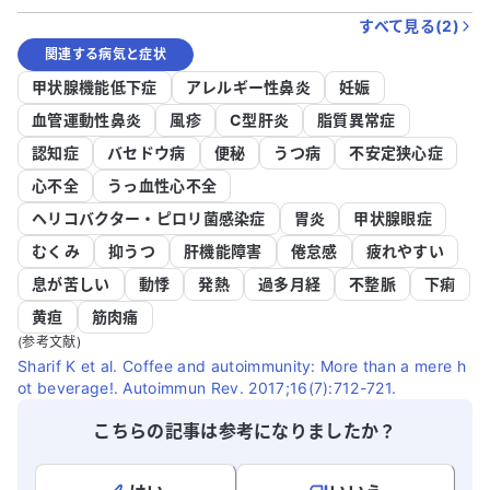
すべて見る(
2
)
関連する病気と症状
甲状腺機能低下症
アレルギー性鼻炎
妊娠
血管運動性鼻炎
風疹
C型肝炎
脂質異常症
認知症
バセドウ病
便秘
うつ病
不安定狭心症
心不全
うっ血性心不全
ヘリコバクター・ピロリ菌感染症
胃炎
甲状腺眼症
むくみ
抑うつ
肝機能障害
倦怠感
疲れやすい
息が苦しい
動悸
発熱
過多月経
不整脈
下痢
黄疸
筋肉痛
(参考文献)
Sharif K et al. Coffee and autoimmunity: More than a mere h
ot beverage!. Autoimmun Rev. 2017;16(7):712-721.
こちらの記事は参考になりましたか？