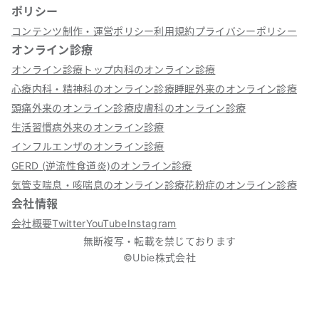
ポリシー
コンテンツ制作・運営ポリシー
利用規約
プライバシーポリシー
オンライン診療
オンライン診療トップ
内科のオンライン診療
心療内科・精神科のオンライン診療
睡眠外来のオンライン診療
頭痛外来のオンライン診療
皮膚科のオンライン診療
生活習慣病外来のオンライン診療
インフルエンザのオンライン診療
GERD (逆流性食道炎)のオンライン診療
気管支喘息・咳喘息のオンライン診療
花粉症のオンライン診療
会社情報
会社概要
Twitter
YouTube
Instagram
無断複写・転載を禁じております
©Ubie株式会社