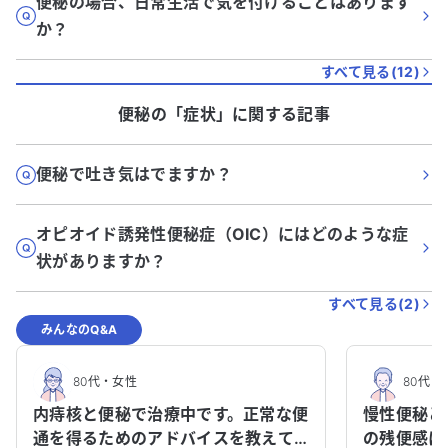
便秘の場合、日常生活で気を付けることはあります
か？
すべて見る(
12
)
便秘
の「
症状
」に関する記事
便秘で吐き気はでますか？
オピオイド誘発性便秘症（OIC）にはどのような症
状がありますか？
すべて見る(
2
)
みんなのQ&A
80代
・
女性
80代
・
内痔核と便秘で治療中です。正常な便
慢性便秘と
通を得るためのアドバイスを教えて
の残便感に