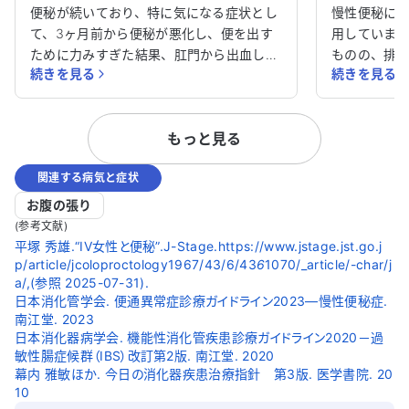
ください。
ください。
便秘が続いており、特に気になる症状とし
慢性便秘に悩
て、3ヶ月前から便秘が悪化し、便を出す
用していま
ために力みすぎた結果、肛門から出血して
ものの、排
続きを見る
続きを見る
しまいました。驚いて肛門科を受診したと
日中不快な思
ころ、内痔核と診断されました。念のため
剤も試しま
胃と大腸の内視鏡検査を受けましたが、異
でした。ま
もっと見る
常は見つかりませんでした。 便秘がさら
の影響もあ
に悪化し、さまざまな薬を試しましたが改
す。 心筋梗塞や不安定狭心症の治療も受け
関連する病気と症状
善されません。便秘薬を服用すると泥状の
ており、他
便になり、自然な便が出なくなってしまい
す。 毎日を
お腹の張り
ました。その結果、体調も徐々に悪化し、
に対処すれ
(参考文献)
食事も思うように摂れません。 本当にい
けると助か
平塚 秀雄.“IV女性と便秘”.J-Stage.https://www.jstage.jst.go.j
p/article/jcoloproctology1967/43/6/43
ぼ痔なのでしょうか。また、便が正常に出
6
1070/_article/-char/j
いたします。
a/,(参照 2025-07-31).
るようにするためにはどうすればよいので
日本消化管学会. 便通異常症診療ガイドライン2023―慢性便秘症.
しょうか。アドバイスをいただけると助か
南江堂. 2023
ります。どうかよろしくお願いいたしま
日本消化器病学会. 機能性消化管疾患診療ガイドライン2020－過
す。
敏性腸症候群（IBS）改訂第2版. 南江堂. 2020
幕内 雅敏ほか. 今日の消化器疾患治療指針 第3版. 医学書院. 20
10