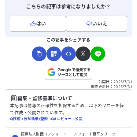
こちらの記事は参考になりましたか？
はい
いいえ
よろしければ、ご意見・ご感想をお寄せください。
この記事をシェアする
𝕏
こちらは送信専用のフォームです。氏名やご自身の病気の詳細な
公開日
：
2025/7/31
どの個人情報は入れないでください。
最終更新日
：
2025/7/31
編集・監修基準について
送信する
本記事は情報の正確性を担保するため、以下のフローを経
て作成・公開されています。
Q作成
➔
医師執筆/監修
➔
QAレビュー
➔
公開
医療法人財団コンフォート コンフォート豊平クリニッ