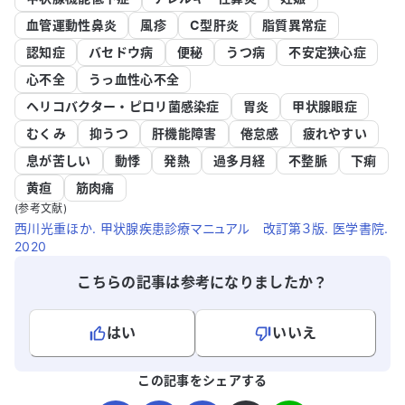
血管運動性鼻炎
風疹
C型肝炎
脂質異常症
認知症
バセドウ病
便秘
うつ病
不安定狭心症
心不全
うっ血性心不全
ヘリコバクター・ピロリ菌感染症
胃炎
甲状腺眼症
むくみ
抑うつ
肝機能障害
倦怠感
疲れやすい
息が苦しい
動悸
発熱
過多月経
不整脈
下痢
黄疸
筋肉痛
(参考文献)
西川光重ほか. 甲状腺疾患診療マニュアル 改訂第３版. 医学書院.
2020
こちらの記事は参考になりましたか？
はい
いいえ
よろしければ、ご意見・ご感想をお寄せください。
この記事をシェアする