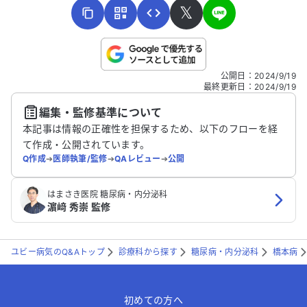
𝕏
こちらは送信専用のフォームです。氏名やご自身の病気の詳細な
公開日
：
2024/9/19
どの個人情報は入れないでください。
最終更新日
：
2024/9/19
編集・監修基準について
送信する
本記事は情報の正確性を担保するため、以下のフローを経
て作成・公開されています。
Q作成
➔
医師執筆/監修
➔
QAレビュー
➔
公開
はまさき医院 糖尿病・内分泌科
濵﨑 秀崇 監修
ユビー病気のQ&Aトップ
診療科から探す
糖尿病・内分泌科
橋本病
初めての方へ