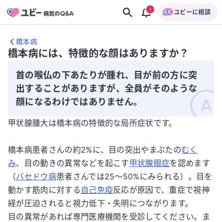
ユビーに相談
橋本病
橋本病には、特徴的な顔はありますか？
首の喉仏の下あたりが腫れ、目が前の方に突
出することがありますが、全員がそのような
顔になるわけではありません。
甲状腺腫大は橋本病の特徴的な局所症状です。
橋本病患者さんの約2%に、目の突出やまぶたの
むく
み
、目の動きの異常などを起こす
甲状腺眼症
を認めます
（
バセドウ病
患者さんでは25〜50%にみられる）。目を
動かす筋肉に対する
自己免疫
反応が原因で、重症で視神
経が圧迫されると視力低下・失明につながります。
目の異常があれば専門医療機関を受診してください。ま