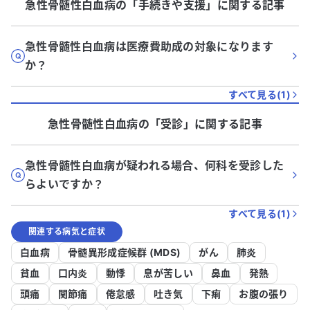
急性骨髄性白血病
の「
手続きや支援
」に関する記事
急性骨髄性白血病は医療費助成の対象になります
か？
すべて見る(
1
)
急性骨髄性白血病
の「
受診
」に関する記事
急性骨髄性白血病が疑われる場合、何科を受診した
らよいですか？
すべて見る(
1
)
関連する病気と症状
白血病
骨髄異形成症候群 (MDS)
がん
肺炎
貧血
口内炎
動悸
息が苦しい
鼻血
発熱
頭痛
関節痛
倦怠感
吐き気
下痢
お腹の張り