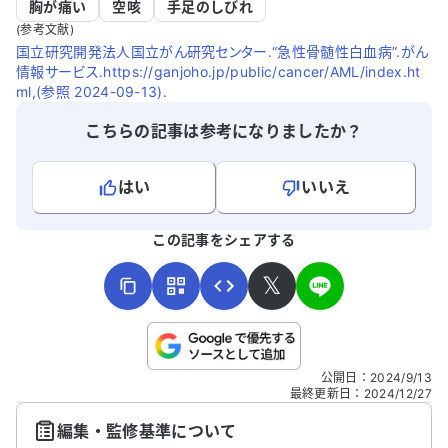
胸が痛い
空咳
手足のしびれ
(参考文献)
国立研究開発法人国立がん研究センター.“急性骨髄性白血病”.がん
情報サービス.https://ganjoho.jp/public/cancer/AML/index.ht
ml,(参照 2024-09-13).
こちらの記事は参考になりましたか？
はい
いいえ
よろしければ、ご意見・ご感想をお寄せください。
この記事をシェアする
𝕏
こちらは送信専用のフォームです。氏名やご自身の病気の詳細な
公開日
：
2024/9/13
どの個人情報は入れないでください。
最終更新日
：
2024/12/27
編集・監修基準について
送信する