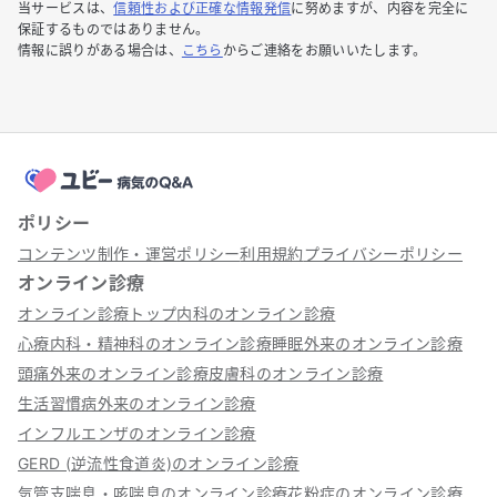
当サービスは、
信頼性および正確な情報発信
に努めますが、内容を完全に
保証するものではありません。
情報に誤りがある場合は、
こちら
からご連絡をお願いいたします。
ポリシー
コンテンツ制作・運営ポリシー
利用規約
プライバシーポリシー
オンライン診療
オンライン診療トップ
内科のオンライン診療
心療内科・精神科のオンライン診療
睡眠外来のオンライン診療
頭痛外来のオンライン診療
皮膚科のオンライン診療
生活習慣病外来のオンライン診療
インフルエンザのオンライン診療
GERD (逆流性食道炎)のオンライン診療
気管支喘息・咳喘息のオンライン診療
花粉症のオンライン診療