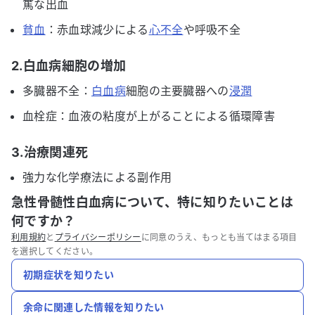
篤な出血
貧血
：赤血球減少による
心不全
や呼吸不全
2.白血病細胞の増加
多臓器不全：
白血病
細胞の主要臓器への
浸潤
血栓症：血液の粘度が上がることによる循環障害
3.治療関連死
強力な化学療法による副作用
急性骨髄性白血病について、特に知りたいことは
何ですか？
利用規約
と
プライバシーポリシー
に同意のうえ、もっとも当てはまる項目
を選択してください。
初期症状を知りたい
余命に関連した情報を知りたい