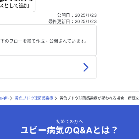
公開日
：
2025/1/23
最終更新日
：
2025/1/23
信する
以下のフローを経て作成・公開されています。
般内科
黄色ブドウ球菌感染症
黄色ブドウ球菌感染症が疑われる場合、病院
初めての方へ
ユビー病気のQ&Aとは？