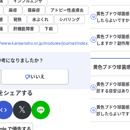
病
インフルエンザ
麻疹
蕁麻疹
アトピー性皮膚炎
黄色ブドウ球菌感
感
発熱
水ぶくれ
シバリング
したらよいですか
痛
肝機能障害
下痢
黄色ブドウ球菌感
kansensho.or.jp/modules/journal/index.
しますか？副作用
参考になりましたか？
黄色ブドウ球菌
いいえ
黄色ブドウ球菌感
寄せください。
診する目安はあり
をシェアする
𝕏
黄色ブドウ球菌感
診したらよいです
ご自身の病気の詳細などの個人情報は入れないでくだ