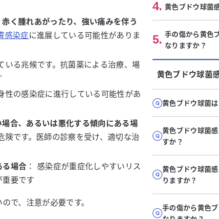
4
.
黄色ブドウ球菌
、赤く腫れあがったり、強い痛みを伴う
手の傷から黄色
膚感染症
に進展している可能性がありま
5
.
なりますか？
している兆候です。抗菌薬による治療、場
黄色ブドウ球菌
す
全身性の感染症に進行している可能性があ
黄色ブドウ球菌は
い場合、あるいは悪化する傾向にある場
黄色ブドウ球菌感
危険です。医師の診察を受け、適切な治
すか？
ある場合
： 感染症が重症化しやすいリス
黄色ブドウ球菌感
が重要です
りますか？
いので、注意が必要です。
手の傷から黄色ブ
なりますか？