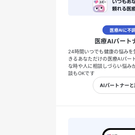
医療AIに不
医療AIパート
24時間いつでも健康の悩みを
きるあなただけの医療AIパー
な時や人に相談しづらい悩み
談もOKです
AIパートナー