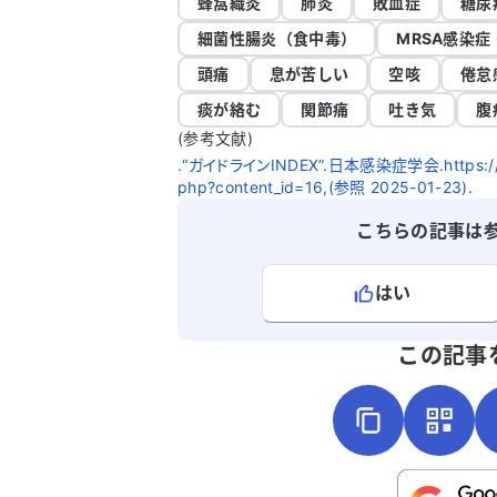
蜂窩織炎
肺炎
敗血症
糖尿
細菌性腸炎（食中毒）
MRSA感染症
頭痛
息が苦しい
空咳
倦怠
痰が絡む
関節痛
吐き気
腹
(参考文献)
.“ガイドラインINDEX”.日本感染症学会.https://www.
php?content_id=16,(参照 2025-01-23).
こちらの記事は
はい
よろしければ、ご意見・ご感想をお
この記事
こちらは送信専用のフォームです。氏名や