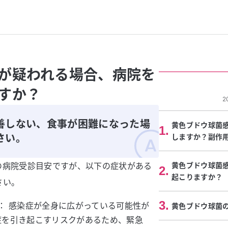
が疑われる場合、病院を
すか？
2
善しない、食事が困難になった場
黄色ブドウ球菌
1
.
さい。
しますか？副作
の病院受診目安ですが、以下の症状がある
黄色ブドウ球菌
2
.
起こりますか？
さい。
3
.
： 感染症が全身に広がっている可能性が
黄色ブドウ球菌
症を引き起こすリスクがあるため、緊急