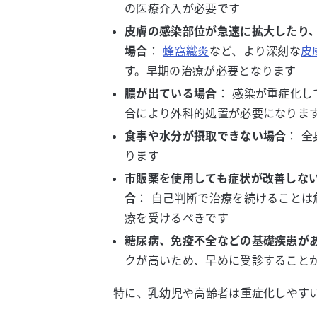
の医療介入が必要です
皮膚の感染部位が急速に拡大したり
場合
：
蜂窩織炎
など、より深刻な
皮
す。早期の治療が必要となります
膿が出ている場合
： 感染が重症化
合により外科的処置が必要になりま
食事や水分が摂取できない場合
： 
ります
市販薬を使用しても症状が改善しな
合
： 自己判断で治療を続けることは
療を受けるべきです
糖尿病、免疫不全などの基礎疾患が
クが高いため、早めに受診すること
特に、乳幼児や高齢者は重症化しやす