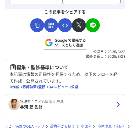
よろしければ、ご意見・ご感想をお寄せください。
この記事をシェアする
𝕏
こちらは送信専用のフォームです。氏名やご自身の病気の詳細な
公開日
：
2025/3/28
どの個人情報は入れないでください。
最終更新日
：
2025/3/28
編集・監修基準について
送信する
本記事は情報の正確性を担保するため、以下のフローを経
て作成・公開されています。
Q作成
➔
医師執筆/監修
➔
QAレビュー
➔
公開
宮城県立こども病院 小児科
谷河 翠 監修
ユビー病気のQ&Aトップ
診療科から探す
小児科
小児喘息（重症）