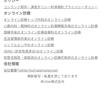
ポリシー
コンテンツ制作・運営ポリシー
利用規約
プライバシーポリシー
オンライン診療
オンライン診療トップ
内科のオンライン診療
心療内科・精神科のオンライン診療
睡眠外来のオンライン診療
頭痛外来のオンライン診療
皮膚科のオンライン診療
生活習慣病外来のオンライン診療
インフルエンザのオンライン診療
GERD (逆流性食道炎)のオンライン診療
気管支喘息・咳喘息のオンライン診療
花粉症のオンライン診療
会社情報
会社概要
Twitter
YouTube
Instagram
無断複写・転載を禁じております
©Ubie株式会社