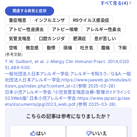
すべて見る(
4
)
関連する病気と症状
重症喘息
インフルエンザ
RSウイルス感染症
アトピー性皮膚炎
アトピー咳嗽
アレルギー性鼻炎
気管支喘息
口腔カンジダ
肥満症
息が苦しい
空咳
倦怠感
動悸
頭痛
吐き気
腹痛
下痢
(参考文献)
T.W. Guilbert, et al. J Allergy Clin Immunol Pract. 2014,02(0
5),489-500.
一般社団法人日本アレルギー学会.アレルギーを知ろう／Q＆A.一般
社団法人日本アレルギー学会,https://www.jsaweb.jp/modules/c
itizen_qa/index.php?content_id=2（参照 2025-03-28）
日本小児アレルギー学会.“小児気管支喘息治療・管理ガイドライン2
023Web版”.日本小児アレルギー学会.https://www.jspaci.jp/ass
ets/documents/jpgl2023_web.pdf,(参照 2025-03-28).
こちらの記事は参考になりましたか？
はい
いいえ