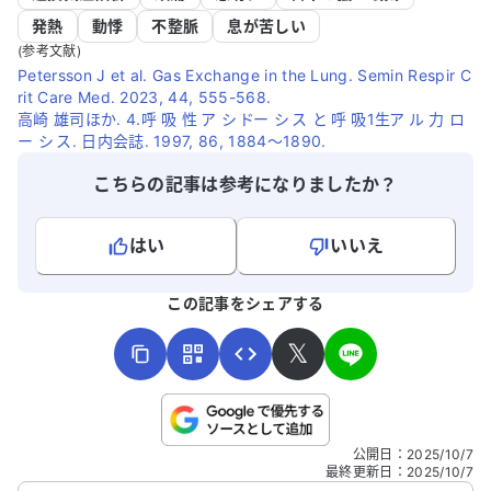
発熱
動悸
不整脈
息が苦しい
(参考文献)
Petersson J et al. Gas Exchange in the Lung. Semin Respir C
rit Care Med. 2023, 44, 555-568.
高崎 雄司ほか. 4.呼 吸 性 ア シ ドー シ ス と 呼 吸1生ア ル 力 ロ
ー シ ス. 日内会誌. 1997, 86, 1884～1890.
こちらの記事は参考になりましたか？
はい
いいえ
よろしければ、ご意見・ご感想をお寄せください。
この記事をシェアする
𝕏
こちらは送信専用のフォームです。氏名やご自身の病気の詳細な
公開日
：
2025/10/7
どの個人情報は入れないでください。
最終更新日
：
2025/10/7