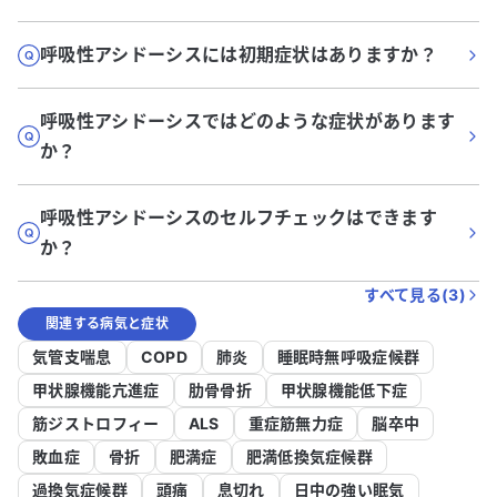
呼吸性アシドーシスには初期症状はありますか？
呼吸性アシドーシスではどのような症状があります
か？
呼吸性アシドーシスのセルフチェックはできます
か？
すべて見る(
3
)
関連する病気と症状
気管支喘息
COPD
肺炎
睡眠時無呼吸症候群
甲状腺機能亢進症
肋骨骨折
甲状腺機能低下症
筋ジストロフィー
ALS
重症筋無力症
脳卒中
敗血症
骨折
肥満症
肥満低換気症候群
過換気症候群
頭痛
息切れ
日中の強い眠気