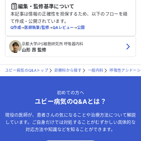
編集・監修基準について
送信する
本記事は情報の正確性を担保するため、以下のフローを経
て作成・公開されています。
Q作成
➔
医師執筆/監修
➔
QAレビュー
➔
公開
京都大学iPS細胞研究所 呼吸器内科
山形 昂 監修
ユビー病気のQ&Aトップ
診療科から探す
一般内科
呼吸性アシドーシ
初めての方へ
ユビー病気のQ&Aとは？
現役の医師が、患者さんの気になることや治療方法について解説
しています。ご自身だけでは対処することがむずかしい具体的な
対応方法や知識などを知ることができます。