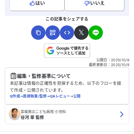
はい
いいえ
よろしければ、ご意見・ご感想をお寄せください。
この記事をシェアする
𝕏
こちらは送信専用のフォームです。氏名やご自身の病気の詳細な
公開日
：
2025/10/9
どの個人情報は入れないでください。
最終更新日
：
2025/10/9
編集・監修基準について
送信する
本記事は情報の正確性を担保するため、以下のフローを経
て作成・公開されています。
Q作成
➔
医師執筆/監修
➔
QAレビュー
➔
公開
宮城県立こども病院 小児科
谷河 翠 監修