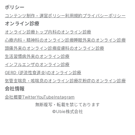
ポリシー
コンテンツ制作・運営ポリシー
利用規約
プライバシーポリシー
オンライン診療
オンライン診療トップ
内科のオンライン診療
心療内科・精神科のオンライン診療
睡眠外来のオンライン診療
頭痛外来のオンライン診療
皮膚科のオンライン診療
生活習慣病外来のオンライン診療
インフルエンザのオンライン診療
GERD (逆流性食道炎)のオンライン診療
気管支喘息・咳喘息のオンライン診療
花粉症のオンライン診療
会社情報
会社概要
Twitter
YouTube
Instagram
無断複写・転載を禁じております
©Ubie株式会社