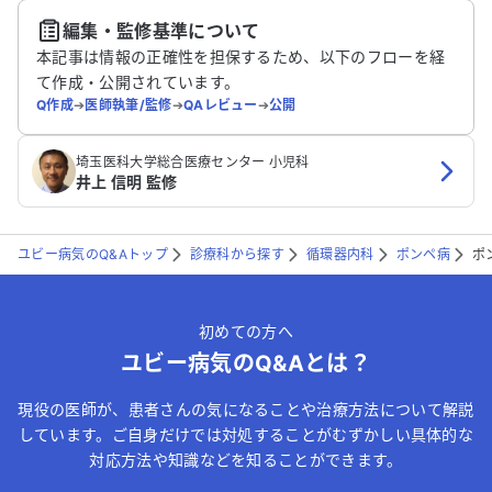
編集・監修基準について
送信する
本記事は情報の正確性を担保するため、以下のフローを経
て作成・公開されています。
Q作成
➔
医師執筆/監修
➔
QAレビュー
➔
公開
埼玉医科大学総合医療センター 小児科
井上 信明 監修
ユビー病気のQ&Aトップ
診療科から探す
循環器内科
ポンペ病
ポ
初めての方へ
ユビー病気のQ&Aとは？
現役の医師が、患者さんの気になることや治療方法について解説
しています。ご自身だけでは対処することがむずかしい具体的な
対応方法や知識などを知ることができます。