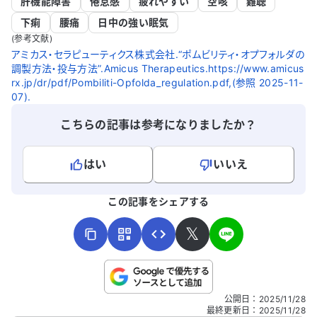
肝機能障害
倦怠感
疲れやすい
空咳
難聴
下痢
腰痛
日中の強い眠気
(参考文献)
アミカス・セラピューティクス株式会社.“ポムビリティ・オプフォルダの
調製方法・投与方法”.Amicus Therapeutics.https://www.amicus
rx.jp/dr/pdf/Pombiliti-Opfolda_regulation.pdf,(参照 2025-11-
07).
こちらの記事は参考になりましたか？
はい
いいえ
よろしければ、ご意見・ご感想をお寄せください。
この記事をシェアする
𝕏
こちらは送信専用のフォームです。氏名やご自身の病気の詳細な
公開日
：
2025/11/28
どの個人情報は入れないでください。
最終更新日
：
2025/11/28