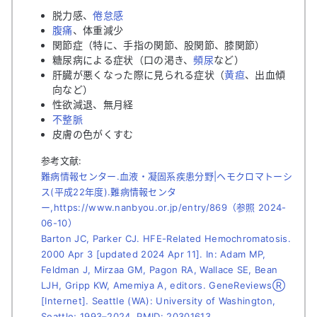
脱力感、
倦怠感
腹痛
、体重減少
関節症（特に、手指の関節、股関節、膝関節）
糖尿病による症状（口の渇き、
頻尿
など）
肝臓が悪くなった際に見られる症状（
黄疸
、出血傾
向など）
性欲減退、無月経
不整脈
皮膚の色がくすむ
参考文献:
難病情報センター.血液・凝固系疾患分野|ヘモクロマトーシ
ス(平成22年度).難病情報センタ
ー,https://www.nanbyou.or.jp/entry/869（参照 2024-
06-10）
Barton JC, Parker CJ. HFE-Related Hemochromatosis.
2000 Apr 3 [updated 2024 Apr 11]. In: Adam MP,
Feldman J, Mirzaa GM, Pagon RA, Wallace SE, Bean
LJH, Gripp KW, Amemiya A, editors. GeneReviewsⓇ
[Internet]. Seattle (WA): University of Washington,
Seattle; 1993–2024. PMID: 20301613.