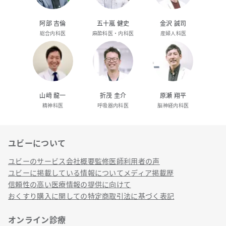
阿部 吉倫
五十嵐 健史
金沢 誠司
総合内科医
麻酔科医・内科医
産婦人科医
山﨑 龍一
折茂 圭介
原瀬 翔平
精神科医
呼吸器内科医
脳神経内科医
ユビーについて
リンク
ユビーのサービス
会社概要
監修医師
利用者の声
ユビーに掲載している情報について
メディア掲載歴
信頼性の高い医療情報の提供に向けて
おくすり購入に関しての特定商取引法に基づく表記
オンライン診療