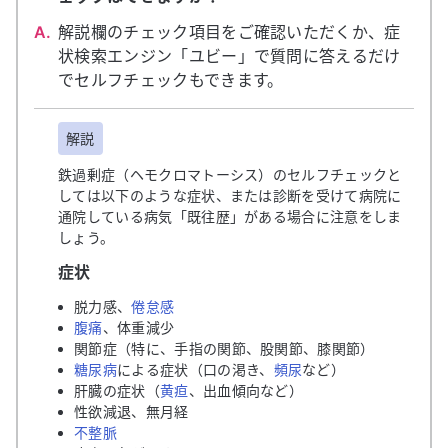
A.
解説欄のチェック項目をご確認いただくか、症
状検索エンジン「ユビー」で質問に答えるだけ
でセルフチェックもできます。
解説
鉄過剰症（ヘモクロマトーシス）のセルフチェックと
しては以下のような症状、または診断を受けて病院に
通院している病気「既往歴」がある場合に注意をしま
しょう。
症状
脱力感、
倦怠感
腹痛
、体重減少
関節症（特に、手指の関節、股関節、膝関節）
糖尿病
による症状（口の渇き、
頻尿
など）
肝臓の症状（
黄疸
、出血傾向など）
性欲減退、無月経
不整脈