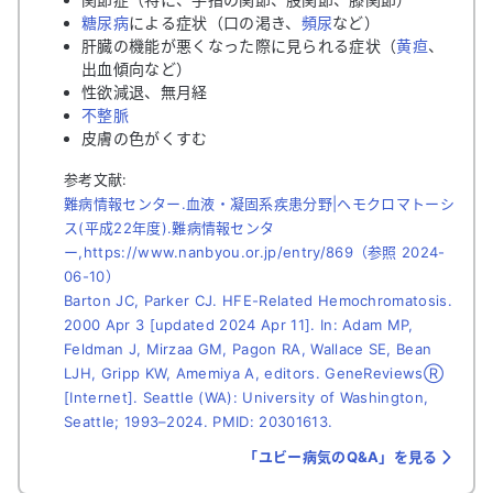
糖尿病
による症状（口の渇き、
頻尿
など）
肝臓の機能が悪くなった際に見られる症状（
黄疸
、
出血傾向など）
性欲減退、無月経
不整脈
皮膚の色がくすむ
参考文献:
難病情報センター.血液・凝固系疾患分野|ヘモクロマトーシ
ス(平成22年度).難病情報センタ
ー,https://www.nanbyou.or.jp/entry/869（参照 2024-
06-10）
Barton JC, Parker CJ. HFE-Related Hemochromatosis.
2000 Apr 3 [updated 2024 Apr 11]. In: Adam MP,
Feldman J, Mirzaa GM, Pagon RA, Wallace SE, Bean
LJH, Gripp KW, Amemiya A, editors. GeneReviewsⓇ
[Internet]. Seattle (WA): University of Washington,
Seattle; 1993–2024. PMID: 20301613.
「ユビー病気のQ&A」を見る