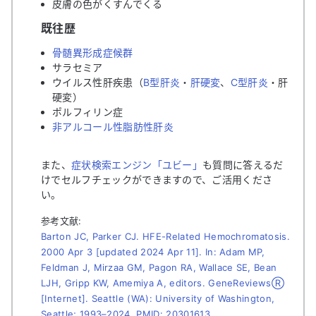
皮膚の色がくすんでくる
既往歴
骨髄異形成症候群
サラセミア
ウイルス性肝疾患（
B型肝炎
・
肝硬変
、
C型肝炎
・肝
硬変）
ポルフィリン症
非アルコール性脂肪性肝炎
また、
症状検索エンジン「ユビー」
も質問に答えるだ
けでセルフチェックができますので、ご活用くださ
い。
参考文献:
Barton JC, Parker CJ. HFE-Related Hemochromatosis.
2000 Apr 3 [updated 2024 Apr 11]. In: Adam MP,
Feldman J, Mirzaa GM, Pagon RA, Wallace SE, Bean
LJH, Gripp KW, Amemiya A, editors. GeneReviewsⓇ
[Internet]. Seattle (WA): University of Washington,
Seattle; 1993–2024. PMID: 20301613.