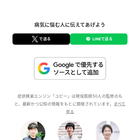
ら、ユビーの活動に参加させていただいております。
皆様が正しい医学知識に普段から触れ、安心してご自
身の健康と向き合えるよう、分かりやすい情報提供に
病気に悩む人に伝えてあげよう
努めてまいります。 【経歴】 新潟大学医学部卒。
新潟県内外の市中病院、大学病院で勤務。 新潟大学
大学院医歯学総合研究科消化器内科学分野にて博士取
で送る
LINEで送る
得。 2022年からユビーに入社し、横浜市で健診内視
鏡診療を兼務。
症状検索エンジン「ユビー」は現役医師50人の監修のも
と、最新かつ公知の情報をもとに開発されています。
すべて
見る