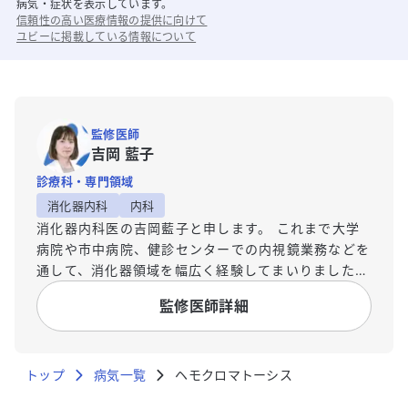
病気・症状を表示しています。
信頼性の高い医療情報の提供に向けて
ユビーに掲載している情報について
監修医師
吉岡 藍子
診療科・専門領域
消化器内科
内科
消化器内科医の吉岡藍子と申します。 これまで大学
病院や市中病院、健診センターでの内視鏡業務などを
通して、消化器領域を幅広く経験してまいりました。
診療の現場では、専門的な用語や複雑な病状の説明
監修医師詳細
に、患者様が戸惑いや不安を感じる場面に何度も出会
いました。医療機関で提供される膨大な情報を前に、
混乱されてしまう方も少なくありません。そこで、ご
トップ
自身の病気や体、そして健康について、一人でも多く
病気一覧
ヘモクロマトーシス
の方が正しく理解できる環境を作りたいという想いか