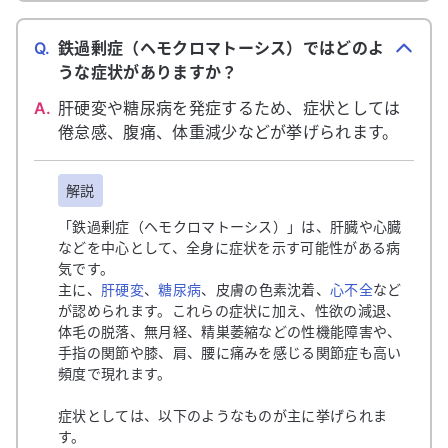
Q.
鉄過剰症（ヘモクロマトーシス）ではどのよ
うな症状がありますか？
A.
肝硬変や糖尿病を発症するため、症状としては
倦怠感、腹痛、体重減少などが挙げられます。
解説
「
鉄過剰症（ヘモクロマトーシス）
」は、肝臓や心臓
などを中心として、全身に症状を示す可能性がある病
気です。
主に、
肝硬変
、
糖尿病
、皮膚の色素沈着、
心不全
など
が認められます。これらの症状に加え、性欲の減退、
体毛の脱落、無月経、精巣萎縮などの性機能障害や、
手指の関節や膝、肩、腰に痛みを感じる関節症も高い
頻度で現れます。
症状としては、以下のようなものが主に挙げられま
す。