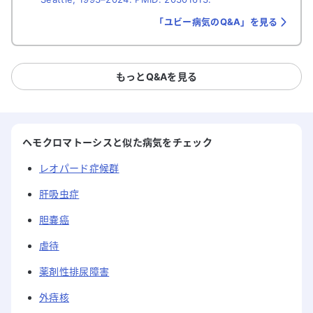
「ユビー病気のQ&A」を見る
もっとQ&Aを見る
ヘモクロマトーシスと似た病気をチェック
レオパード症候群
肝吸虫症
胆嚢癌
虐待
薬剤性排尿障害
外痔核