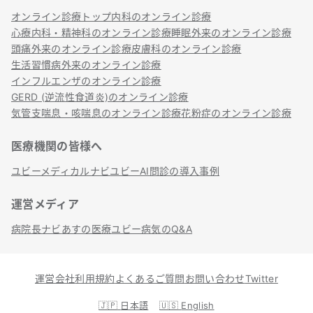
オンライン診療トップ
内科のオンライン診療
心療内科・精神科のオンライン診療
睡眠外来のオンライン診療
頭痛外来のオンライン診療
皮膚科のオンライン診療
生活習慣病外来のオンライン診療
インフルエンザのオンライン診療
GERD (逆流性食道炎)のオンライン診療
気管支喘息・咳喘息のオンライン診療
花粉症のオンライン診療
医療機関の皆様へ
ユビーメディカルナビ
ユビーAI問診の導入事例
運営メディア
病院長ナビ
あすの医療
ユビー病気のQ&A
運営会社
利用規約
よくあるご質問
お問い合わせ
Twitter
🇯🇵
日本語
🇺🇸
English