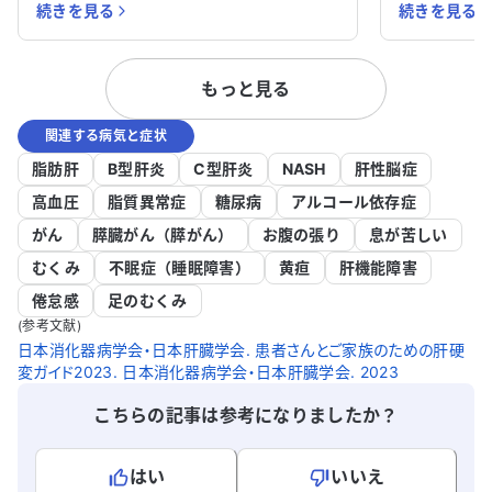
続きを見る
続きを見る
に治療中の病気はありません。 以前、胃
断されまし
静脈瘤の手術や大腸ポリープの切除を受け
続的な診療
ましたが、この影響がどのように現れるの
在、腹水が
もっと見る
か、また今後の経過についても不安があり
落ちており
ます。さらに、CT検査で白い陰が見つか
月に2回の診
関連する病気と症状
りましたが、これがガンである可能性があ
ていますが
るのかどうかも心配です。 これらの点につ
されていま
脂肪肝
B型肝炎
C型肝炎
NASH
肝性脳症
いて、医師に詳しく確認したいと思ってい
い状況で、
高血圧
脂質異常症
糖尿病
アルコール依存症
ます。どのように対処すれば良いのか、ア
いと考えて
がん
膵臓がん（膵がん）
お腹の張り
息が苦しい
ドバイスをいただけると助かります。
たところ、腹
われることがあ
むくみ
不眠症（睡眠障害）
黄疸
肝機能障害
ール依存症
倦怠感
足のむくみ
らは、入院
(参考文献)
もいただい
日本消化器病学会・日本肝臓学会. 患者さんとご家族のための肝硬
うに医師に
変ガイド2023. 日本消化器病学会・日本肝臓学会. 2023
をいただけ
こちらの記事は参考になりましたか？
れば、より
でしょうか
はい
いいえ