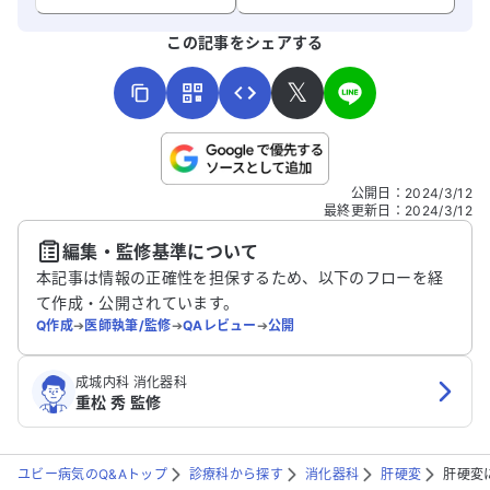
よろしければ、ご意見・ご感想をお寄せください。
この記事をシェアする
𝕏
こちらは送信専用のフォームです。氏名やご自身の病気の詳細な
公開日
：
2024/3/12
どの個人情報は入れないでください。
最終更新日
：
2024/3/12
編集・監修基準について
送信する
本記事は情報の正確性を担保するため、以下のフローを経
て作成・公開されています。
Q作成
➔
医師執筆/監修
➔
QAレビュー
➔
公開
成城内科 消化器科
重松 秀 監修
ユビー病気のQ&Aトップ
診療科から探す
消化器科
肝硬変
肝硬変