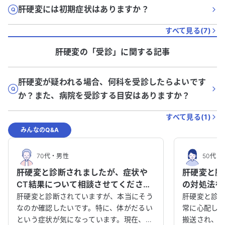
肝硬変には初期症状はありますか？
すべて見る(
7
)
肝硬変
の「
受診
」に関する記事
肝硬変が疑われる場合、何科を受診したらよいです
か？また、病院を受診する目安はありますか？
すべて見る(
1
)
みんなのQ&A
70代
・
男性
50代
・
肝硬変と診断されましたが、症状や
肝硬変と腹
CT結果について相談させてくださ
の対処法を
い。
肝硬変と診断されていますが、本当にそう
肝硬変と診
なのか確認したいです。特に、体がだるい
常に心配して
という症状が気になっています。現在、他
搬送され、