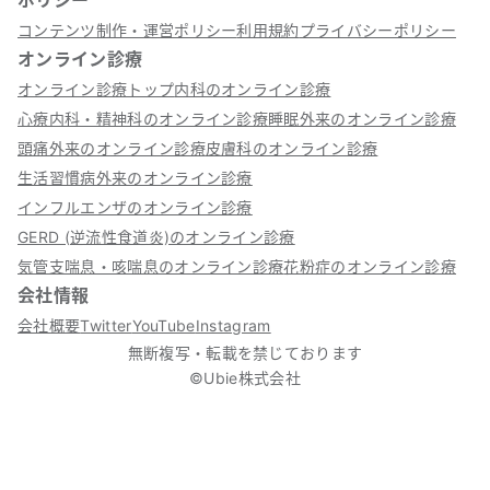
ポリシー
コンテンツ制作・運営ポリシー
利用規約
プライバシーポリシー
オンライン診療
オンライン診療トップ
内科のオンライン診療
心療内科・精神科のオンライン診療
睡眠外来のオンライン診療
頭痛外来のオンライン診療
皮膚科のオンライン診療
生活習慣病外来のオンライン診療
インフルエンザのオンライン診療
GERD (逆流性食道炎)のオンライン診療
気管支喘息・咳喘息のオンライン診療
花粉症のオンライン診療
会社情報
会社概要
Twitter
YouTube
Instagram
無断複写・転載を禁じております
©Ubie株式会社