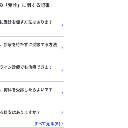
の「
受診
」に関する記事
に受診を促す方法はあります
、診察を待たずに受診する方法
ライン診療でも治療できます
代
・
女性
40代
・
男性
、何科を受診したらよいです
痛症の可能性について相談さ
背中の痛み、高血圧症
ださい。腰痛や首から肩、二
で受診すべき症状はな
痛み、高血圧症、脂質異常症
か？
月前から体の痛みが続いており、
最近、背中の真ん中あたり
る目安はありますか？
中です。
や首から肩、二の腕にかけての痛
おり、非常に気になってい
なります。朝起きる際に手足に力
すべて見る(
5
)
圧症と脂質異常症の治療を