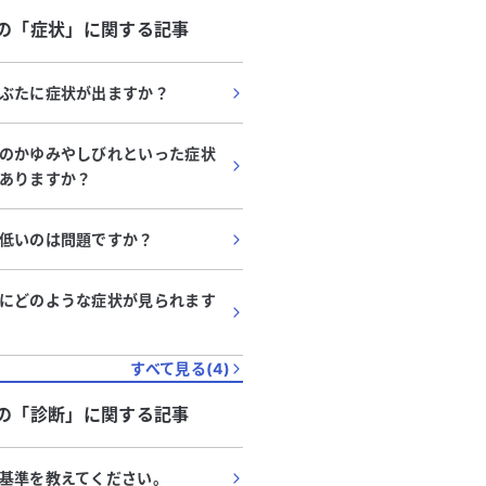
る
続きを見る
、起き上がるまで時間がかかるこ
この背中の痛みがこれらの
の「
症状
」に関する記事
ます。これらの症状について、線
いるのか、または別の原因
の可能性があるのか知りたいと思
です。なお、腕のしびれや
生活習慣病の治
た症状はありません。 具体的にどのよう
ぶたに症状が出ますか？
ており、高血圧症と脂質異常症の
な症状が現れた場合に受診
しています。アレルギーはありま
に確認したいと考えていま
のかゆみやしびれといった症状
れまでに病院を受診しましたが、
場合、どのように対処すれ
ありますか？
症の疑いや診断は受けていませ
ドバイスをいただけると助
かよろしくお願いいたしま
筋痛症に関連しているかどうかで
低いのは問題ですか？
ように対処すれば良いか、アドバ
ただけると助かります。
にどのような症状が見られます
すべて見る(
4
)
の「
診断
」に関する記事
基準を教えてください。