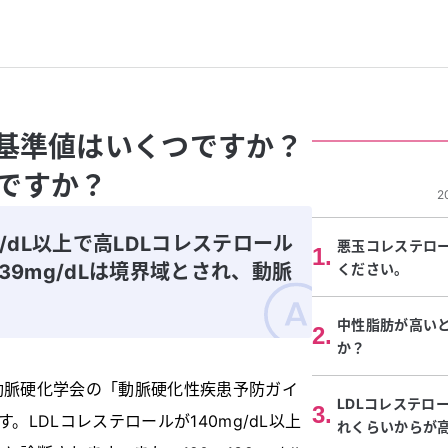
の基準値はいくつですか？
ですか？
2
g/dL以上で高LDLコレステロール
悪玉コレステロ
1
.
39mg/dLは境界域とされ、動脈
ください。
中性脂肪が高い
2
.
か？
動脈硬化学会の「動脈硬化性疾患予防ガイ
LDLコレステロ
3
.
。LDLコレステロールが140mg/dL以上
れくらいからが