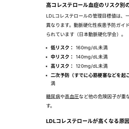
高コレステロール血症のリスク別
LDLコレステロールの管理目標値は、
異なります。動脈硬化性疾患予防ガイド
られています（日本動脈硬化学会）。
低リスク：
160mg/dL未満
中リスク：
140mg/dL未満
高リスク：
120mg/dL未満
二次予防（すでに心筋梗塞などを起
満
糖尿病
や
高血圧
など他の危険因子が重
す。
LDLコレステロールが高くなる原