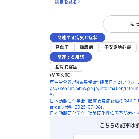
続きを見る
ています。下垂体腺腫手術前から成長ホ
モン（GH）が低く、怠さや風邪などで長
期療養が必要でした。術後の負荷検査で
も
GHが低いと指摘されましたが、重症では
ないため補充対象外とされています。 微熱
関連する病気と症状
や怠さなどの体調不良が5年ほど続いてお
り、日常生活に支障をきたしています。特
高血圧
糖尿病
不安定狭心症
に、ACTHや甲状腺ホルモンも低下してお
関連する用語
り、起きて生活することがさらに苦痛で
す。重症にならなければGHの補充療法を
脂質異常症
受けられないのでしょうか。今後の対処
(参考文献)
についてアドバイスをいただけると助か
厚生労働省.“脂質異常症”.健康日本21アクショ
ます。
ps://kennet.mhlw.go.jp/information/inf
8).
日本動脈硬化学会.“脂質異常症診療のQ&A ”..https://w
anda/,(参照 2026-07-08).
日本動脈硬化学会. 動脈硬化性疾患予防ガイドライ
こちらの記事は