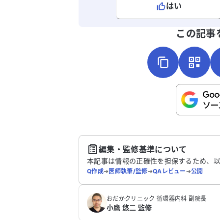
はい
よろしければ、ご意見・ご感想をお
この記事
こちらは送信専用のフォームです。氏名や
さい。
送
編集・監修基準について
本記事は情報の正確性を担保するため、
Q作成
➔
医師執筆/監修
➔
QAレビュー
➔
公開
おだかクリニック 循環器内科 副院長
小鷹 悠二 監修