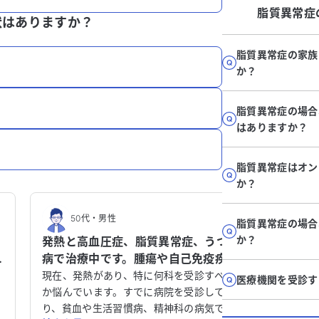
脂質異常症
状はありますか？
脂質異常症の家族
か？
脂質異常症の場合
はありますか？
脂質異常症はオン
か？
50代
・
男性
70
脂質異常症の場合
か？
発熱と高血圧症、脂質異常症、うつ
線維筋
病で治療中です。腫瘍や自己免疫疾患
せてく
の可能性について、何科を受診すべ
の腕の
の
現在、発熱があり、特に何科を受診すべき
妻が1ヶ
医療機関を受診す
高
きか教えてください。
か悩んでいます。すでに病院を受診してお
で治療
特に腰痛
け
り、貧血や生活習慣病、精神科の病気で治
みが気に