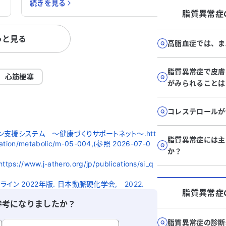
続きを見る
続きを見
ル
療を受けています。具体的には、高血圧
が入らず
脂質異常症
症、脂質異常症、うつ病の治療を行ってい
ともあり
も
ます。アレルギーはありません。 発熱は
維筋痛症
っと見る
38℃前半から40℃弱で推移しており、カ
っています。 現在、貧血や
高脂血症では、ま
ロナールを服用していますが、症状が改善
療を受け
しません。腫瘍や自己免疫疾患の可能性も
薬を服用
脂質異常症で皮膚
考慮し、総合病院を受診した方が良いのか
せん。こ
心筋梗塞
がみられることは
迷っています。 どのような科を受診すれば
線維筋痛
良いのか、また、今後の対応についてアド
ん。 医師に相談したいのは、これらの症
バイスをいただけると助かります。どうか
状が線維
コレステロールが
法
よろしくお願いいたします。
す。どの
り
イスをい
ン支援システム ～健康づくりサポートネット～.htt
脂質異常症には主
ormation/metabolic/m-05-004,(参照 2026-07-0
か？
ww.j-athero.org/jp/publications/si_q
ン 2022年版. 日本動脈硬化学会, 2022.
脂質異常症
参考になりましたか？
脂質異常症の診断