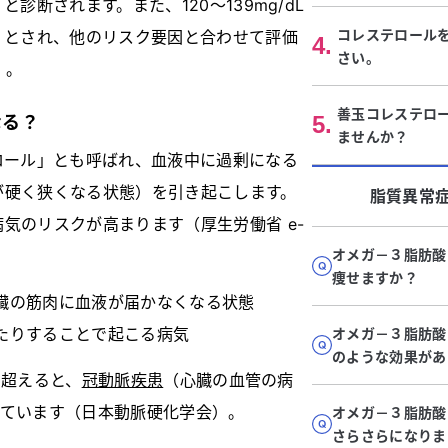
診断されます。また、120〜139mg/dL
コレステロール
」とされ、他のリスク要因と合わせて評価
4
.
さい。
）。
善玉コレステロー
5
.
なる？
ませんか？
ロール」とも呼ばれ、血液中に過剰になる
が硬く狭くなる状態）を引き起こします。
脂質異常
気のリスクが高まります（厚生労働省 e-
オメガ－３脂肪
痩せますか？
臓の筋肉に血液が届かなくなる状態
たりすることで起こる病気
オメガ－３脂肪
のような効果があ
を超えると、
冠動脈疾患
（心臓の血管の病
れています（日本動脈硬化学会）。
オメガ－３脂肪
さらさらになりま