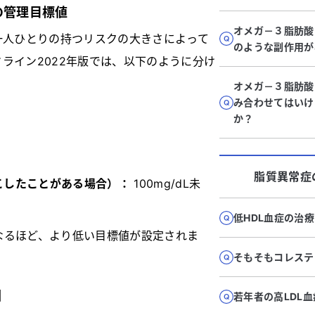
の管理目標値
オメガ－３脂肪
一人ひとりの持つリスクの大きさによって
のような副作用が
ライン2022年版では、以下のように分け
オメガ－３脂肪
み合わせてはいけ
か？
脂質異常症
こしたことがある場合）：
100mg/dL未
低HDL血症の治
なるほど、より低い目標値が設定されま
そもそもコレステ
因
若年者の高LDL