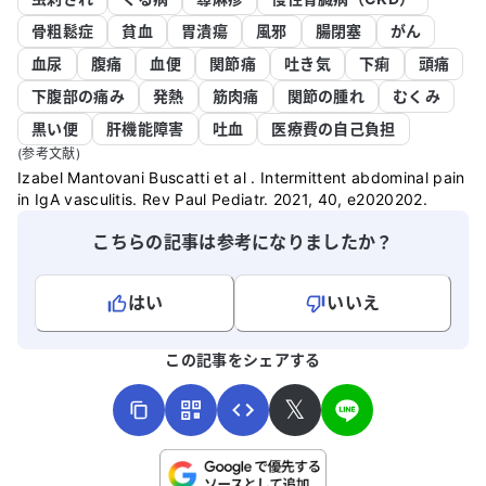
骨粗鬆症
貧血
胃潰瘍
風邪
腸閉塞
がん
血尿
腹痛
血便
関節痛
吐き気
下痢
頭痛
下腹部の痛み
発熱
筋肉痛
関節の腫れ
むくみ
黒い便
肝機能障害
吐血
医療費の自己負担
(参考文献)
Izabel Mantovani Buscatti et al . Intermittent abdominal pain
in IgA vasculitis. Rev Paul Pediatr. 2021, 40, e2020202.
こちらの記事は参考になりましたか？
はい
いいえ
よろしければ、ご意見・ご感想をお寄せください。
この記事をシェアする
𝕏