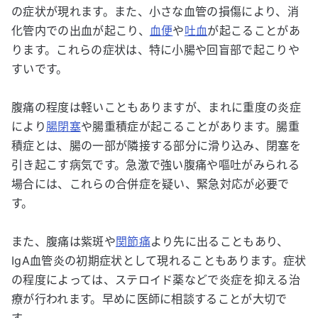
の症状が現れます。また、小さな血管の損傷により、消
化管内での出血が起こり、
血便
や
吐血
が起こることがあ
ります。これらの症状は、特に小腸や回盲部で起こりや
すいです。
腹痛の程度は軽いこともありますが、まれに重度の炎症
により
腸閉塞
や腸重積症が起こることがあります。腸重
積症とは、腸の一部が隣接する部分に滑り込み、閉塞を
引き起こす病気です。急激で強い腹痛や嘔吐がみられる
場合には、これらの合併症を疑い、緊急対応が必要で
す。
また、腹痛は紫斑や
関節痛
より先に出ることもあり、
IgA血管炎の初期症状として現れることもあります。症状
の程度によっては、ステロイド薬などで炎症を抑える治
療が行われます。早めに医師に相談することが大切で