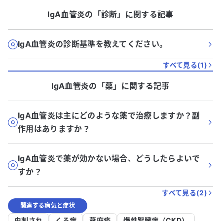
IgA血管炎
の「
診断
」に関する記事
IgA血管炎の診断基準を教えてください。
すべて見る(
1
)
IgA血管炎
の「
薬
」に関する記事
IgA血管炎は主にどのような薬で治療しますか？副
作用はありますか？
IgA血管炎で薬が効かない場合、どうしたらよいで
すか？
すべて見る(
2
)
関連する病気と症状
虫刺され
くる病
蕁麻疹
慢性腎臓病（CKD）