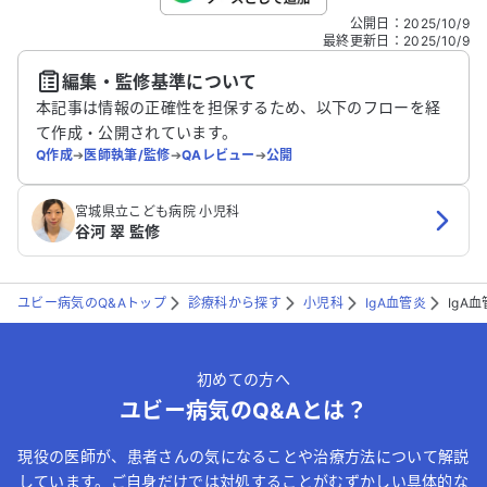
こちらは送信専用のフォームです。氏名やご自身の病気の詳細な
公開日
：
2025/10/9
どの個人情報は入れないでください。
最終更新日
：
2025/10/9
編集・監修基準について
送信する
本記事は情報の正確性を担保するため、以下のフローを経
て作成・公開されています。
Q作成
➔
医師執筆/監修
➔
QAレビュー
➔
公開
宮城県立こども病院 小児科
谷河 翠 監修
ユビー病気のQ&Aトップ
診療科から探す
小児科
IgA血管炎
IgA
初めての方へ
ユビー病気のQ&Aとは？
現役の医師が、患者さんの気になることや治療方法について解説
しています。ご自身だけでは対処することがむずかしい具体的な