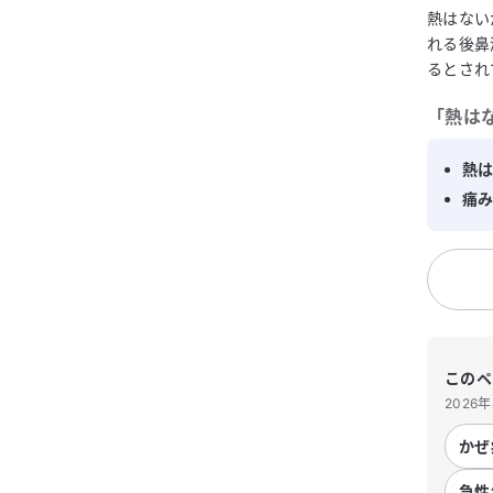
熱はない
れる後鼻
るとされ
「
熱は
熱
痛
このペ
2026
かぜ
急性