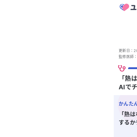
更新日：
2
監修医師
「熱
AIで
かんた
「熱は
するか