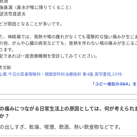
飲酒
後鼻漏（鼻水が喉に降りてくること）
逆流性食道炎
どが原因となることが多いです。
た、神経痛では、発熱や喉の腫れがなくても電撃的な強い痛みが生じ
の他、がんや心臓の病気などでも、発熱を伴わない喉の痛みが生じる
ります。
配であれば一度医療機関を受診してみてください。
考文献:
山寛.今日の耳鼻咽喉科・頭頸部外科治療指針 第4版.医学書院,2018.
「ユビー病気のQ&A」
の痛みにつながる日常生活上の原因としては、何が考えられ
か？
の出しすぎ、乾燥、喫煙、飲酒、熱い飲食物などです。