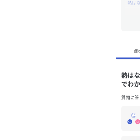
熱は
「熱
「熱
症
熱は
でわ
質問に答