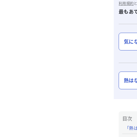
利用規約
最もあ
気に
熱は
目次
「熱