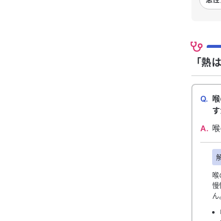
「熱は
Q.
喉
す
A.
喉
喉
慢
ん