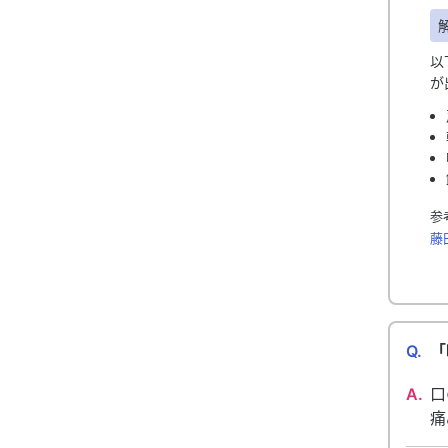
以
が
参
藤田
Q.
「
A.
口
痛