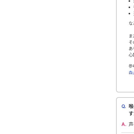
な
ま
そ
あ
心
参
森
Q.
喉
す
A.
声