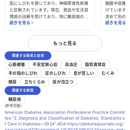
を受診すべきか教えてください。
談させてく
肌にしびれを感じており、神経障害性疼痛
胸膜中皮腫
と診断されています。現在、貧血や生活習
けています
慣病の治療を受けており、特に糖尿病の治
求めて別の
続きを見る
続きを見る
療を続けています。皮膚のしびれや痛み、
が、体力が
ほてりが半年以上改善せず、非常に困って
らの治療方針
います。アレルギーはありません。 この症
病気に関し
もっと見る
状に対して、どの科を受診すべきか迷って
ることで治
います。皮膚のしびれや痛みが続く原因を
か、適切な
関連する病気と症状
詳しく知りたいですし、適切な治療法があ
す。 どのように対処すれば良いか、アドバ
れば教えていただきたいです。どのように
イスをいた
心筋梗塞
不安定狭心症
高血圧
脂質異常症
対処すれば良いのか、アドバイスをいただ
手の指のしびれ
足のしびれ
息が苦しい
むくみ
けると助かります。
頻尿
立ちくらみ
尿が泡立つ
関連する用語
糖尿病
(参考文献)
American Diabetes Association Professional Practice Commit
tee.“2. Diagnosis and Classification of Diabetes: Standards o
f Care in Diabetes—2024”.ADA.https://diabetesjournals.org/
care/article/47/Supplement_1/S20/153954/2-Diagnosis-and-