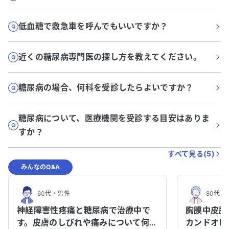
低血糖で救急車を呼んでもいいですか？
近くの糖尿病専門医の探し方を教えてください。
糖尿病の場合、何科を受診したらよいですか？
糖尿病について、医療機関を受診する目安はありま
すか？
すべて見る(
5
)
みんなのQ&A
60代
・
男性
80代
・
神経障害性疼痛と糖尿病で治療中で
胸膜中皮腫
す。皮膚のしびれや痛みについて何科
カンドオピ