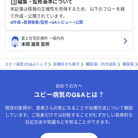
編集・監修基準について
送信する
本記事は情報の正確性を担保するため、以下のフローを経
て作成・公開されています。
Q作成
➔
医師執筆/監修
➔
QAレビュー
➔
公開
富士在宅診療所 一般内科
本間 雄貴 監修
ユビー病気のQ&Aトップ
診療科から探す
糖尿病・内分泌科
糖尿病
初めての方へ
ユビー病気のQ&Aとは？
現役の医師が、患者さんの気になることや治療方法について解説
しています。ご自身だけでは対処することがむずかしい具体的な
対応方法や知識などを知ることができます。