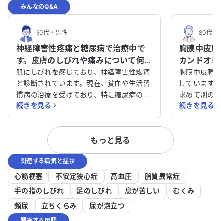
みんなのQ&A
60代
・
男性
80代
・
神経障害性疼痛と糖尿病で治療中で
胸膜中皮腫
す。皮膚のしびれや痛みについて何科
カンドオピ
を受診すべきか教えてください。
談させてく
肌にしびれを感じており、神経障害性疼痛
胸膜中皮腫
と診断されています。現在、貧血や生活習
けています
慣病の治療を受けており、特に糖尿病の治
求めて別の
続きを見る
続きを見る
療を続けています。皮膚のしびれや痛み、
が、体力が
ほてりが半年以上改善せず、非常に困って
らの治療方針
います。アレルギーはありません。 この症
病気に関し
もっと見る
状に対して、どの科を受診すべきか迷って
ることで治
います。皮膚のしびれや痛みが続く原因を
か、適切な
関連する病気と症状
詳しく知りたいですし、適切な治療法があ
す。 どのように対処すれば良いか、アドバ
れば教えていただきたいです。どのように
イスをいた
心筋梗塞
不安定狭心症
高血圧
脂質異常症
対処すれば良いのか、アドバイスをいただ
手の指のしびれ
足のしびれ
息が苦しい
むくみ
けると助かります。
頻尿
立ちくらみ
尿が泡立つ
関連する用語